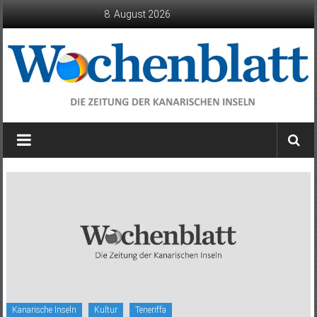
Zum
8. August 2026
Inhalt
springen
Wochenblatt
die
Zeitung
der
Kanarischen
Inseln
Kanarische Inseln
Kultur
Teneriffa