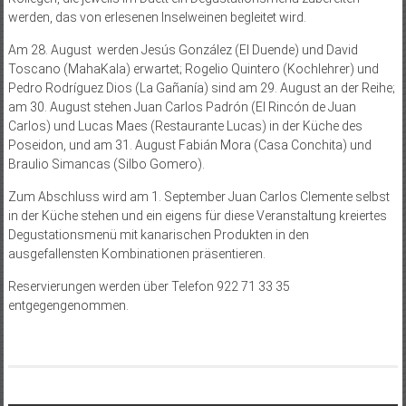
werden, das von erlesenen Inselweinen begleitet wird.
Am 28. August werden Jesús González (El Duende) und David
Toscano (MahaKala) erwartet; Rogelio Quintero (Kochlehrer) und
Pedro Rodríguez Dios (La Gañanía) sind am 29. August an der Reihe;
am 30. August stehen Juan Carlos Padrón (El Rincón de Juan
Carlos) und Lucas Maes (Restaurante Lucas) in der Küche des
Poseidon, und am 31. August Fabián Mora (Casa Conchita) und
Braulio Simancas (Silbo Gomero).
Zum Abschluss wird am 1. September Juan Carlos Clemente selbst
in der Küche stehen und ein eigens für diese Veranstaltung kreiertes
Degustationsmenü mit kanarischen Produkten in den
ausgefallensten Kombinationen präsentieren.
Reservierungen werden über Telefon 922 71 33 35
entgegengenommen.