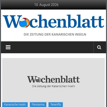
Zum
10. August 2026
Inhalt
springen
Wochenblatt
die
Zeitung
der
Kanarischen
Inseln
Kanarische Inseln
Panorama
Teneriffa