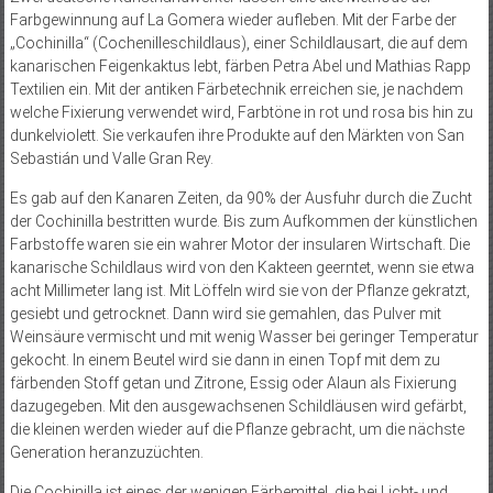
Farbgewinnung auf La Gomera wieder aufleben. Mit der Farbe der
„Cochinilla“ (Cochenilleschildlaus), einer Schildlausart, die auf dem
kanarischen Feigenkaktus lebt, färben Petra Abel und Mathias Rapp
Textilien ein. Mit der antiken Färbetechnik erreichen sie, je nachdem
welche Fixierung verwendet wird, Farbtöne in rot und rosa bis hin zu
dunkelviolett. Sie verkaufen ihre Produkte auf den Märkten von San
Sebastián und Valle Gran Rey.
Es gab auf den Kanaren Zeiten, da 90% der Ausfuhr durch die Zucht
der Cochinilla bestritten wurde. Bis zum Aufkommen der künstlichen
Farbstoffe waren sie ein wahrer Motor der insularen Wirtschaft. Die
kanarische Schildlaus wird von den Kakteen geerntet, wenn sie etwa
acht Millimeter lang ist. Mit Löffeln wird sie von der Pflanze gekratzt,
gesiebt und getrocknet. Dann wird sie gemahlen, das Pulver mit
Weinsäure vermischt und mit wenig Wasser bei geringer Temperatur
gekocht. In einem Beutel wird sie dann in einen Topf mit dem zu
färbenden Stoff getan und Zitrone, Essig oder Alaun als Fixierung
dazugegeben. Mit den ausgewachsenen Schildläusen wird gefärbt,
die kleinen werden wieder auf die Pflanze gebracht, um die nächste
Generation heranzuzüchten.
Die Cochinilla ist eines der wenigen Färbemittel, die bei Licht- und