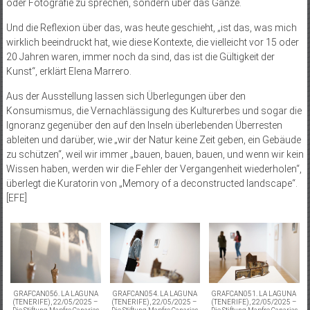
oder Fotografie zu sprechen, sondern über das Ganze.
Und die Reflexion über das, was heute geschieht, „ist das, was mich
wirklich beeindruckt hat, wie diese Kontexte, die vielleicht vor 15 oder
20 Jahren waren, immer noch da sind, das ist die Gültigkeit der
Kunst“, erklärt Elena Marrero.
Aus der Ausstellung lassen sich Überlegungen über den
Konsumismus, die Vernachlässigung des Kulturerbes und sogar die
Ignoranz gegenüber den auf den Inseln überlebenden Überresten
ableiten und darüber, wie „wir der Natur keine Zeit geben, ein Gebäude
zu schützen“, weil wir immer „bauen, bauen, bauen, und wenn wir kein
Wissen haben, werden wir die Fehler der Vergangenheit wiederholen“,
überlegt die Kuratorin von „Memory of a deconstructed landscape“.
[EFE]
GRAFCAN056. LA LAGUNA
GRAFCAN054. LA LAGUNA
GRAFCAN051. LA LAGUNA
(TENERIFE), 22/05/2025 –
(TENERIFE), 22/05/2025 –
(TENERIFE), 22/05/2025 –