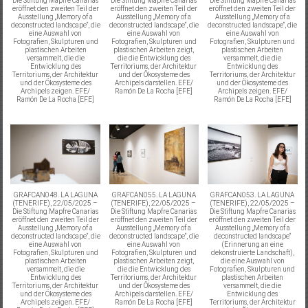
Die Stiftung Mapfre Canarias
Die Stiftung Mapfre Canarias
Die Stiftung Mapfre Canarias
eröffnet den zweiten Teil der
eröffnet den zweiten Teil der
eröffnet den zweiten Teil der
Ausstellung „Memory of a
Ausstellung „Memory of a
Ausstellung „Memory of a
deconstructed landscape“, die
deconstructed landscape“, die
deconstructed landscape“, die
eine Auswahl von
eine Auswahl von
eine Auswahl von
Fotografien, Skulpturen und
Fotografien, Skulpturen und
Fotografien, Skulpturen und
plastischen Arbeiten
plastischen Arbeiten zeigt,
plastischen Arbeiten
versammelt, die die
die die Entwicklung des
versammelt, die die
Entwicklung des
Territoriums, der Architektur
Entwicklung des
Territoriums, der Architektur
und der Ökosysteme des
Territoriums, der Architektur
und der Ökosysteme des
Archipels darstellen. EFE/
und der Ökosysteme des
Archipels zeigen. EFE/
Ramón De La Rocha [EFE]
Archipels zeigen. EFE/
Ramón De La Rocha [EFE]
Ramón De La Rocha [EFE]
GRAFCAN048. LA LAGUNA
GRAFCAN055. LA LAGUNA
GRAFCAN053. LA LAGUNA
(TENERIFE), 22/05/2025 –
(TENERIFE), 22/05/2025 –
(TENERIFE), 22/05/2025 –
Die Stiftung Mapfre Canarias
Die Stiftung Mapfre Canarias
Die Stiftung Mapfre Canarias
eröffnet den zweiten Teil der
eröffnet den zweiten Teil der
eröffnet den zweiten Teil der
Ausstellung „Memory of a
Ausstellung „Memory of a
Ausstellung „Memory of a
deconstructed landscape“, die
deconstructed landscape“, die
deconstructed landscape“
eine Auswahl von
eine Auswahl von
(Erinnerung an eine
Fotografien, Skulpturen und
Fotografien, Skulpturen und
dekonstruierte Landschaft),
plastischen Arbeiten
plastischen Arbeiten zeigt,
die eine Auswahl von
versammelt, die die
die die Entwicklung des
Fotografien, Skulpturen und
Entwicklung des
Territoriums, der Architektur
plastischen Arbeiten
Territoriums, der Architektur
und der Ökosysteme des
versammelt, die die
und der Ökosysteme des
Archipels darstellen. EFE/
Entwicklung des
Archipels zeigen. EFE/
Ramón De La Rocha [EFE]
Territoriums, der Architektur