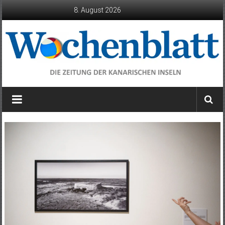
Zum
8. August 2026
Inhalt
springen
Wochenblatt
die
Zeitung
der
Kanarischen
Inseln