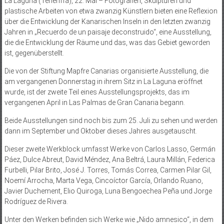
La Laguna (Teneriffa), 22. Mai – Fotografien, Skulpturen und
plastische Arbeiten von etwa zwanzig Künstlern bieten eine Reflexion
über die Entwicklung der Kanarischen Inseln in den letzten zwanzig
Jahren in „Recuerdo de un paisaje deconstruido“, eine Ausstellung,
die die Entwicklung der Räume und das, was das Gebiet geworden
ist, gegenüberstellt.
Die von der Stiftung Mapfre Canarias organisierte Ausstellung, die
am vergangenen Donnerstag in ihrem Sitz in La Laguna eröffnet
wurde, ist der zweite Teil eines Ausstellungsprojekts, das im
vergangenen April in Las Palmas de Gran Canaria begann.
Beide Ausstellungen sind noch bis zum 25. Juli zu sehen und werden
dann im September und Oktober dieses Jahres ausgetauscht.
Dieser zweite Werkblock umfasst Werke von Carlos Lasso, Germán
Páez, Dulce Abreut, David Méndez, Ana Beltrá, Laura Millán, Federica
Furbelli, Pilar Brito, José J. Torres, Tomás Correa, Carmen Pilar Gil,
Noemí Arrocha, Marta Vega, Cincoíctor García, Orlando Ruano,
Javier Duchement, Elio Quiroga, Luna Bengoechea Peña und Jorge
Rodríguez de Rivera.
Unter den Werken befinden sich Werke wie „Nido amnesico“, in dem