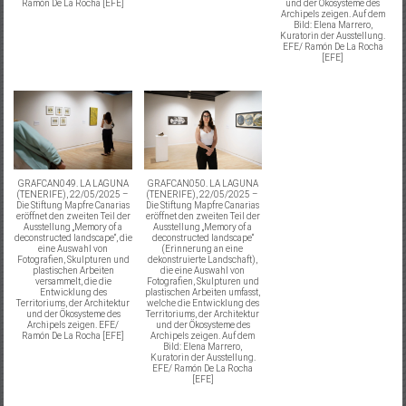
Ramón De La Rocha [EFE]
und der Ökosysteme des
Archipels zeigen. Auf dem
Bild: Elena Marrero,
Kuratorin der Ausstellung.
EFE/ Ramón De La Rocha
[EFE]
GRAFCAN049. LA LAGUNA
GRAFCAN050. LA LAGUNA
(TENERIFE), 22/05/2025 –
(TENERIFE), 22/05/2025 –
Die Stiftung Mapfre Canarias
Die Stiftung Mapfre Canarias
eröffnet den zweiten Teil der
eröffnet den zweiten Teil der
Ausstellung „Memory of a
Ausstellung „Memory of a
deconstructed landscape“, die
deconstructed landscape“
eine Auswahl von
(Erinnerung an eine
Fotografien, Skulpturen und
dekonstruierte Landschaft),
plastischen Arbeiten
die eine Auswahl von
versammelt, die die
Fotografien, Skulpturen und
Entwicklung des
plastischen Arbeiten umfasst,
Territoriums, der Architektur
welche die Entwicklung des
und der Ökosysteme des
Territoriums, der Architektur
Archipels zeigen. EFE/
und der Ökosysteme des
Ramón De La Rocha [EFE]
Archipels zeigen. Auf dem
Bild: Elena Marrero,
Kuratorin der Ausstellung.
EFE/ Ramón De La Rocha
[EFE]