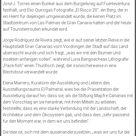
José J. Torres einen Bunker aus dem Bürgerkrieg auf Fuerteventura
festhält, und Elio Quirogas Fotografie „El Risco 20“, ein Berg, der in
ein Heim für diejenigen umgewandelt wurde, die keinen Platz im
Stadtzentrum von Las Palmas de Gran Canaria hatten und der heute
auf Touristenrouten erkundet wird.
Jorge Rodríguez de Rivera zeigt, wie er auf seiner letzten Reise in die
Hauptstadt Gran Canarias vom Vordringen der Stadt auf das Land
überrascht wurde und sich fragt, „was wir mit den Blumen und
Insekten anfangen sollen“, während Luna Bengoecheas Lithografie
„Pack-fish“ einen Thunfisch zeigt, der ironischerweise in eine
Blechdose verwandelt wurde.
Elena Marrero, Kuratorin der Ausstellung und Leiterin des
Ausstellungsraums El Palmeral, wies bei der Präsentation der
Ausstellung darauf hin, dass sie, als die Stiftung Mapfre Canarias mit
dem Vorschlag an sie herantrat, mit ihren Mitteln zu arbeiten,
feststellte, dass es eine starke Verbindung mit der Landschaft, der
Architektur und dem Ökosystem gab, und dass dies „sehr passend
für den Moment war, in dem wir uns befinden“.
Die Idee ist, sich mit dem auseinanderzusetzen, „was wir uns für die