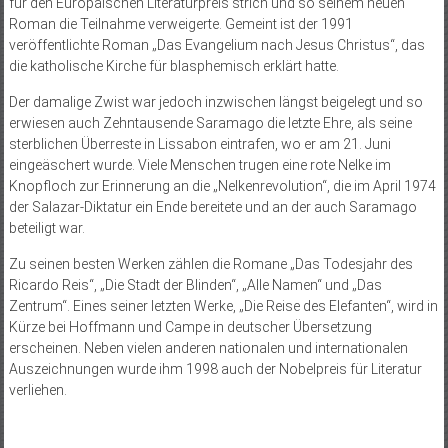
für den Europäischen Literaturpreis strich und so seinem neuen
Roman die Teilnahme verweigerte. Gemeint ist der 1991
veröffentlichte Roman „Das Evangelium nach Jesus Christus“, das
die katholische Kirche für blasphemisch erklärt hatte.
Der damalige Zwist war jedoch inzwischen längst beigelegt und so
erwiesen auch Zehntausende Saramago die letzte Ehre, als seine
sterblichen Überreste in Lissabon eintrafen, wo er am 21. Juni
eingeäschert wurde. Viele Menschen trugen eine rote Nelke im
Knopfloch zur Erinnerung an die „Nelkenrevolution“, die im April 1974
der Salazar-Diktatur ein Ende bereitete und an der auch Saramago
beteiligt war.
Zu seinen besten Werken zählen die Romane „Das Todesjahr des
Ricardo Reis“, „Die Stadt der Blinden“, „Alle Namen“ und „Das
Zentrum“. Eines seiner letzten Werke, „Die Reise des Elefanten“, wird in
Kürze bei Hoffmann und Campe in deutscher Übersetzung
erscheinen. Neben vielen anderen nationalen und internationalen
Auszeichnungen wurde ihm 1998 auch der Nobelpreis für Literatur
verliehen.