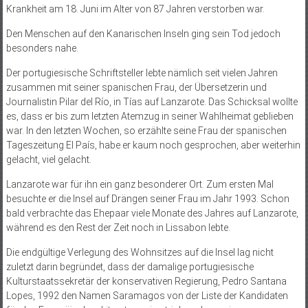
Krankheit am 18. Juni im Alter von 87 Jahren verstorben war.
Den Menschen auf den Kanarischen Inseln ging sein Tod jedoch
besonders nahe.
Der portugiesische Schriftsteller lebte nämlich seit vielen Jahren
zusammen mit seiner spanischen Frau, der Übersetzerin und
Journalistin Pilar del Río, in Tías auf Lanzarote. Das Schicksal wollte
es, dass er bis zum letzten Atemzug in seiner Wahlheimat geblieben
war. In den letzten Wochen, so erzählte seine Frau der spanischen
Tageszeitung El País, habe er kaum noch gesprochen, aber weiterhin
gelacht, viel gelacht.
Lanzarote war für ihn ein ganz besonderer Ort. Zum ersten Mal
besuchte er die Insel auf Drängen seiner Frau im Jahr 1993. Schon
bald verbrachte das Ehepaar viele Monate des Jahres auf Lanzarote,
während es den Rest der Zeit noch in Lissabon lebte.
Die endgültige Verlegung des Wohn­sitzes auf die Insel lag nicht
zuletzt darin begründet, dass der damalige portugiesische
Kulturstaatssekretär der konservativen Regierung, Pedro Santana
Lopes, 1992 den Namen Saramagos von der Liste der Kandidaten