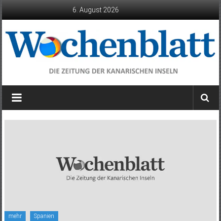
Zum
6. August 2026
Inhalt
springen
Wochenblatt
die
Zeitung
der
Kanarischen
Inseln
mehr
Spanien