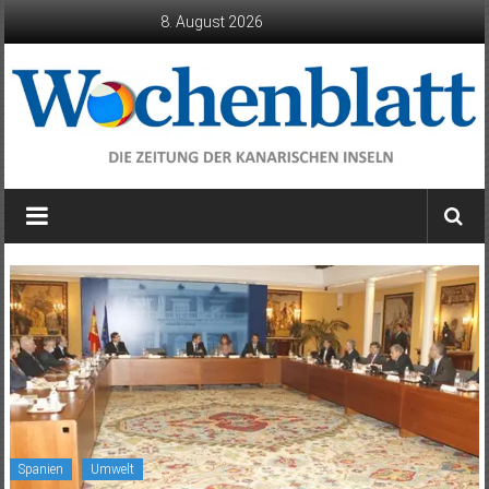
Zum
8. August 2026
Inhalt
springen
Wochenblatt
die
Zeitung
der
Kanarischen
Inseln
Spanien
Umwelt