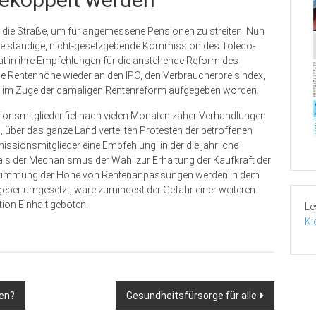
die Stra­ße, um für angemessene Pensionen zu streiten. Nun
 die ständige, nicht-gesetzgebende Kommission des Toledo-
hat in ihre Empfehlungen für die anstehende Reform des
Rentenhöhe wieder an den IPC, den Verbraucherpreisindex,
14 im Zuge der damaligen Rentenreform aufgegeben worden.
nsmitglieder fiel nach vielen Monaten zäher Verhandlungen
er das ganze Land verteilten Protesten der betroffenen
ssionsmitglieder eine Empfehlung, in der die jährliche
als der Mechanismus der Wahl zur Erhaltung der Kaufkraft der
 Bestimmung der Höhe von Rentenanpassungen werden in dem
geber umgesetzt, wäre zumindest der Gefahr einer weiteren
ion Einhalt geboten.
Le
Ki
en?
Gesundheitsfürsorge für alle