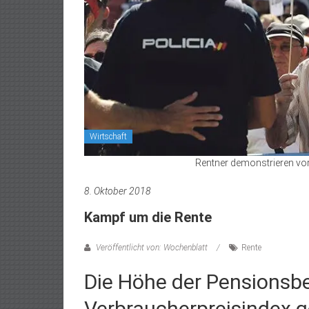
Wirtschaft
Rentner demonstrieren vor
8. Oktober 2018
Kampf um die Rente
Veröffentlicht von: Wochenblatt
Rente
Die Höhe der Pensionsbe
Verbraucherpreisindex 