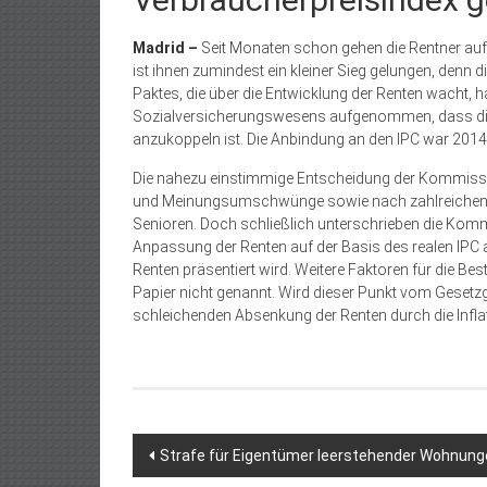
Madrid –
Seit Monaten schon gehen die Rentner auf 
ist ihnen zumindest ein kleiner Sieg gelungen, denn
Paktes, die über die Entwicklung der Renten wacht, 
Sozialversicherungswesens aufgenommen, dass die 
anzukoppeln ist. Die Anbindung an den IPC war 20
Die nahezu einstimmige Entscheidung der Kommissio
und Meinungsumschwünge sowie nach zahlreichen, üb
Senioren. Doch schließlich unterschrieben die Kommi
Anpassung der Renten auf der Basis des realen IPC 
Renten präsentiert wird. Weitere Faktoren für die
Papier nicht genannt. Wird dieser Punkt vom Gesetz
schleichenden Absenkung der Renten durch die Inflat
Beitragsnavigation
Strafe für Eigentümer leerstehender Wohnung