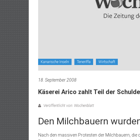
Kanarische Inseln
Teneriffa
Wirtschaft
18. September 2008
Käserei Arico zahlt Teil der Schuld
Veröffentlicht von: Wochenblatt
Den Milchbauern wurden
Nach den massiven Protes­ten der Milchbauern, die d