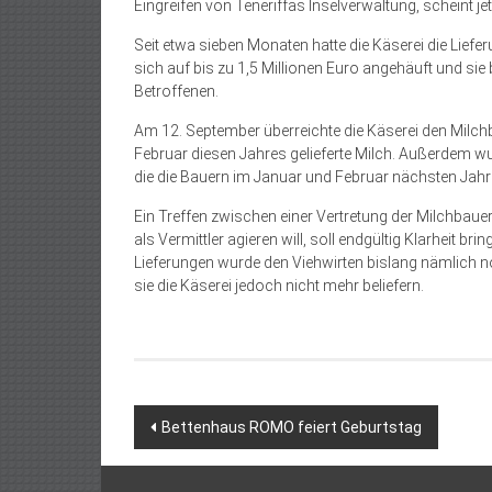
Eingreifen von Teneriffas Inselverwaltung, scheint j
Seit etwa sieben Monaten hatte die Käserei die Liefe
sich auf bis zu 1,5 Millionen Euro angehäuft und sie
Betroffenen.
Am 12. September überreichte die Käserei den Milchb
Februar diesen Jahres gelieferte Milch. Außerdem wu
die die Bauern im Januar und Februar nächsten Jahr
Ein Treffen zwischen einer Vertretung der Milchbaue
als Vermittler agieren will, soll endgültig Klarheit b
Lieferungen wurde den Viehwirten bislang nämlich no
sie die Käserei jedoch nicht mehr beliefern.
Beitragsnavigation
Bettenhaus ROMO feiert Geburtstag