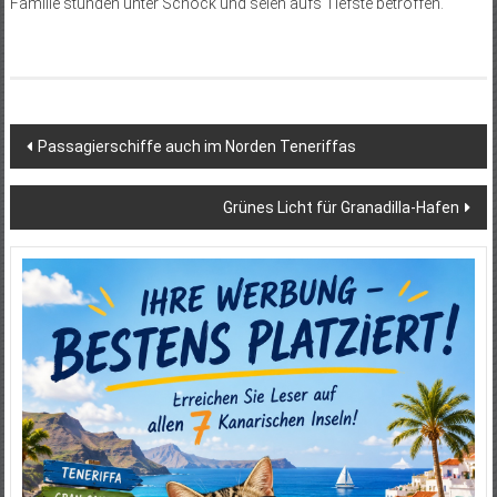
Familie stünden unter Schock und seien aufs Tiefste betroffen.
Beitragsnavigation
Passagierschiffe auch im Norden Teneriffas
Grünes Licht für Granadilla-Hafen