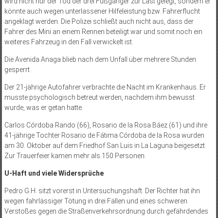
wird nicht nur der Tod der drei Fußgänger zur Last gelegt, sondern er
könnte auch wegen unterlassener Hilfeleistung bzw. Fahrerflucht
angeklagt werden. Die Polizei schließt auch nicht aus, dass der
Fahrer des Mini an einem Rennen beteiligt war und somit noch ein
weiteres Fahrzeug in den Fall verwickelt ist.
Die Avenida Anaga blieb nach dem Unfall über mehrere Stunden
gesperrt.
Der 21-jährige Autofahrer verbrachte die Nacht im Krankenhaus. Er
musste psychologisch betreut werden, nachdem ihm bewusst
wurde, was er getan hatte.
Carlos Córdoba Rando (66), Rosario de la Rosa Báez (61) und ihre
41-jährige Tochter Rosario de Fátima Córdoba de la Rosa wurden
am 30. Oktober auf dem Friedhof San Luis in La Laguna beigesetzt.
Zur Trauerfeier kamen mehr als 150 Personen.
U-Haft und viele Widersprüche
Pedro G.H. sitzt vorerst in Untersuchungshaft. Der Richter hat ihn
wegen fahrlässiger Tötung in drei Fällen und eines schweren
Verstoßes gegen die Straßenverkehrsordnung durch gefährdendes