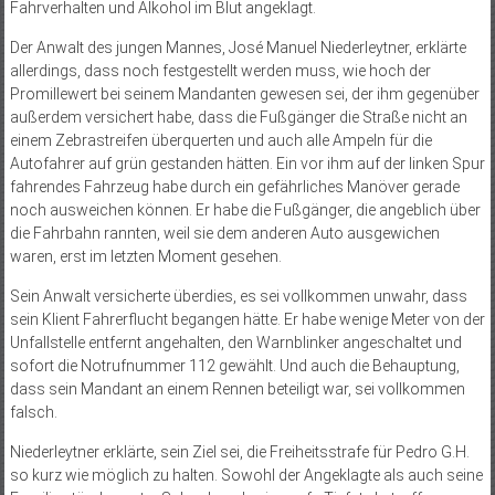
Fahrverhalten und Alkohol im Blut angeklagt.
Der Anwalt des jungen Mannes, José Manuel Niederleytner, erklärte
allerdings, dass noch festgestellt werden muss, wie hoch der
Promillewert bei seinem Mandanten gewesen sei, der ihm gegenüber
außerdem versichert habe, dass die Fußgänger die Straße nicht an
einem Zebrastreifen überquerten und auch alle Ampeln für die
Autofahrer auf grün gestanden hätten. Ein vor ihm auf der linken Spur
fahrendes Fahrzeug habe durch ein gefährliches Manöver gerade
noch ausweichen können. Er habe die Fußgänger, die angeblich über
die Fahrbahn rannten, weil sie dem anderen Auto ausgewichen
waren, erst im letzten Moment gesehen.
Sein Anwalt versicherte überdies, es sei vollkommen unwahr, dass
sein Klient Fahrerflucht begangen hätte. Er habe wenige Meter von der
Unfallstelle entfernt angehalten, den Warnblinker angeschaltet und
sofort die Notrufnummer 112 gewählt. Und auch die Behauptung,
dass sein Mandant an einem Rennen beteiligt war, sei vollkommen
falsch.
Niederleytner erklärte, sein Ziel sei, die Freiheitsstrafe für Pedro G.H.
so kurz wie möglich zu halten. Sowohl der Angeklagte als auch seine