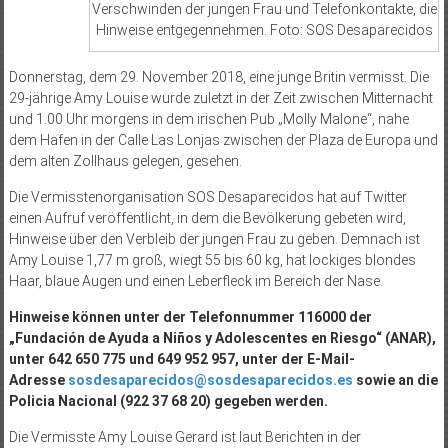
Verschwinden der jungen Frau und Telefonkontakte, die
Hinweise entgegennehmen. Foto: SOS Desaparecidos
Donnerstag, dem 29. November 2018, eine junge Britin vermisst. Die
29-jährige Amy Louise wurde zuletzt in der Zeit zwischen Mitternacht
und 1.00 Uhr morgens in dem irischen Pub „Molly Malone“, nahe
dem Hafen in der Calle Las Lonjas zwischen der Plaza de Europa und
dem alten Zollhaus gelegen, gesehen.
Die Vermisstenorganisation SOS Desaparecidos hat auf Twitter
einen Aufruf veröffentlicht, in dem die Bevölkerung gebeten wird,
Hinweise über den Verbleib der jungen Frau zu geben. Demnach ist
Amy Louise 1,77 m groß, wiegt 55 bis 60 kg, hat lockiges blondes
Haar, blaue Augen und einen Leberfleck im Bereich der Nase.
Hinweise können unter der Telefonnummer 116000 der
„Fundación de Ayuda a Niños y Adolescentes en Riesgo“ (ANAR),
unter 642 650 775 und 649 952 957, unter der E-Mail-
Adresse
sosdesaparecidos@sosdesaparecidos.es
sowie an die
Policia Nacional (922 37 68 20) gegeben werden.
Die Vermisste Amy Louise Gerard ist laut Berichten in der