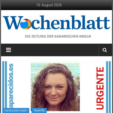
Zum
10. August 2026
Inhalt
springen
Wochenblatt
die
Zeitung
der
Kanarischen
Inseln
Kanarische Inseln
Teneriffa