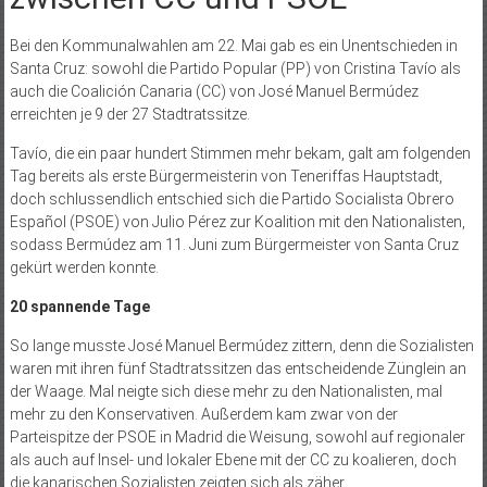
Bei den Kommunalwahlen am 22. Mai gab es ein Unentschieden in
Santa Cruz: sowohl die Partido Popular (PP) von Cristina Tavío als
auch die Coalición Canaria (CC) von José Manuel Bermúdez
erreichten je 9 der 27 Stadtratssitze.
Tavío, die ein paar hundert Stimmen mehr bekam, galt am folgenden
Tag bereits als erste Bürgermeisterin von Teneriffas Hauptstadt,
doch schlussendlich entschied sich die Partido Socialista Obrero
Español (PSOE) von Julio Pérez zur Koalition mit den Nationalisten,
sodass Bermúdez am 11. Juni zum Bürgermeister von Santa Cruz
gekürt werden konnte.
20 spannende Tage
So lange musste José Manuel Bermúdez zittern, denn die Sozialisten
waren mit ihren fünf Stadtratssitzen das entscheidende Zünglein an
der Waage. Mal neigte sich diese mehr zu den Nationalisten, mal
mehr zu den Konservativen. Außerdem kam zwar von der
Parteispitze der PSOE in Madrid die Weisung, sowohl auf regionaler
als auch auf Insel- und lokaler Ebene mit der CC zu koalieren, doch
die kanarischen Sozialisten zeigten sich als zäher