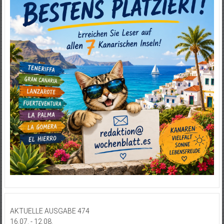
AKTUELLE AUSGABE 474
16.07. - 12.08.