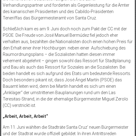
Verhandlungspartner und forderten als Gegenleistung für die Ämter
des kanarischen Präsidenten und des Cabildo-Präsidenten
Teneriffas das Bürgermeisteramt von Santa Cruz.
Schließlich kam es am 9. Juni doch noch zum Pakt der CC mit der
PSOE. Die Freude von José Manuel Bermúdez fiel jedoch eher
verhalten aus, bezahlten die Nationalisten doch einen hohen Preis für
den Erhalt einer ihrer Hochburgen: neben einer Aufschiebung des
Raumordnungsplans – die Sozialisten hatten diesen immer
vehement abgelehnt – gingen sowohl das Ressort für Stadtplanung
und Bau als auch das Ressort für Soziales an die Sozialisten. Bei
beiden handelt es sich aufgrund des Etats um bedeutende Ressorts.
Doch besonders pikant ist, dass José Ángel Martín (PSOE) das
Bauamt leiten wird, denn bei Martín handelt es sich um einen
„Ankläger“ der umstrittenen Bauplanungen rund um den Las
Teresitas-Strand, in die der ehemalige Bürgermeister Miguel Zerolo
(CC) verstrickt ist.
„Arbeit, Arbeit, Arbeit“
Am 11. Juni wählten die Stadträte Santa Cruz‘ neuen Bürgermeister
und der Stadtrat wurde offiziell gebildet. In ihren Antrittsreden