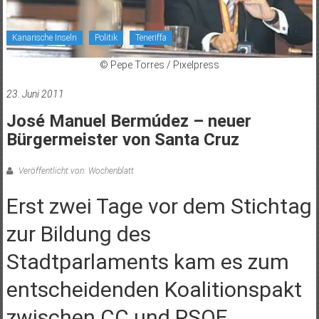
Kanarische Inseln
Politik
Teneriffa
© Pepe Torres / Pixelpress
23. Juni 2011
José Manuel Bermúdez – neuer
Bürgermeister von Santa Cruz
Veröffentlicht von: Wochenblatt
Erst zwei Tage vor dem Stichtag
zur Bildung des
Stadtparlaments kam es zum
entscheidenden Koalitionspakt
zwischen CC und PSOE