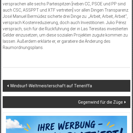
versprachen alle sechs Parteispitzen [neben CC, PSOE und PP sind
auch CSC, ASSPPT und XTF vertreten] vor allen Dingen Transparenz.
José Manuel Bermúdez sicherte drei Dinge zu: „Arbeit, Arbeit, Arbeit“,
versprach Kostenreduzierung, doch auch Investitionen. Julio Pérez
versprach, sich für die Rückführung der in Las Teresitas investierten
Gelder einzusetzen, um diese sozialen Projekten zugute kommen zu
lassen. Außerdem erklärte er, er garatiere die Änderung des
Raumordnungsplans.
Beitragsnavigation
Windsurf-Weltmeisterschaft auf Teneriffa
Gegenwind für die Züge