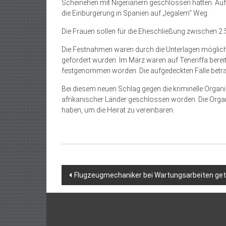
Scheinehen mit Nigerianern geschlossen hatten. Auf
die Einbürgerung in Spanien auf „legalem“ Weg.
Die Frauen sollen für die Eheschlie­ßung zwischen 2
Die Festnahmen waren durch die Unterlagen möglich, 
gefördert wurden. Im März waren auf Teneriffa ber
festgenommen worden. Die aufgedeckten Fälle betr
Bei diesem neuen Schlag gegen die kriminelle Organ
afrikanischer Länder geschlossen worden. Die Organi
haben, um die Heirat zu vereinbaren.
Beitragsnavigation
Flugzeugmechaniker bei Wartungsarbeiten get