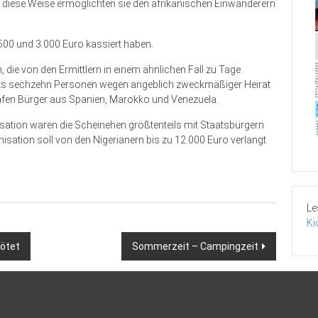
 diese Weise ermöglichten sie den afrikanischen Einwanderern
.500 und 3.000 Euro kassiert haben.
die von den Ermittlern in einem ähnlichen Fall zu Tage
eits sechzehn Personen wegen angeblich zweckmäßiger Heirat
afen Bürger aus Spanien, Marokko und Venezuela.
isation waren die Scheinehen größtenteils mit Staatsbürgern
sation soll von den Nigerianern bis zu 12.000 Euro verlangt
Le
Ki
ötet
Sommerzeit – Campingzeit