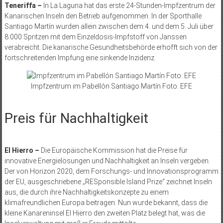
Teneriffa –
In La Laguna hat das erste 24-Stunden-Impfzentrum der
Kanarischen Inseln den Betrieb aufgenommen. In der Sporthalle
Santiago Martín wurden allein zwischen dem 4. und dem 5. Juli über
8.000 Spritzen mit dem Einzeldosis-Impfstoff von Janssen
verabreicht. Die kanarische Gesundheitsbehörde erhofft sich von der
fortschreitenden Impfung eine sinkende Inzidenz.
Impfzentrum im Pabellón Santiago Martín Foto: EFE
Preis für Nachhaltigkeit
El Hierro –
Die Europäische Kommission hat die Preise für
innovative Energielösungen und Nachhaltigkeit an Inseln vergeben.
Der von Horizon 2020, dem Forschungs- und Innovationsprogramm
der EU, ausgeschriebene „RESponsible Island Prize“ zeichnet Inseln
aus, die durch ihre Nachhaltigkeitskonzepte zu einem
klimafreundlichen Eu­ropa beitragen. Nun wurde bekannt, dass die
kleine Kanareninsel El Hierro den zweiten Platz belegt hat, was die