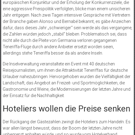
europäischen Konjunktur und der Erholung der Konkurrenzziele, die
eine aggressive Preispolitik verfolgten, blicke man einem unsicheren
Jahr entgegen. Nach zwei Tagen intensiver Gespräche mit Vertretern
der Branche gaben Alonso und Bernabé bekannt, es gäbe Anzeichen
dafür, dass dieses Jahr „schwieriger“ sein werde als das vergangene,
die Zahlen würden jedoch „stabil“ bleiben. Problematisch sei, dass
nicht alle durch die Pleite von Germania verloren gegangenen
Teneriffa-Flüge durch andere Anbieter ersetzt worden seien,
allerdings stehe Teneriffa besser da als andere Inseln.
Die Inselverwaltung veranstaltete ein Event mit 40 deutschen
Reisejournalisten, um ihnen die Attraktivität Teneriffas für deutsche
Urlauber nahezubringen. Hervorgehoben wurden die Vielfältigkeit der
Landschaft, das Angebot an Freizeit- und Sportmöglichkeiten, die
Gastronomie und Weine, die Modernisierungen der letzten Jahre und
der Einsatz für die Nachhaltigkeit.
Hoteliers wollen die Preise senken
Der Rückgang der Gästezahlen zwingt die Hoteliers zum Handeln. Es
war allen längst bewusst, dass der Boom der letzten Jahre nicht
unbegrenzt anhalten würde, und so wurde vom Hotelverband