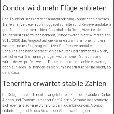
Condor wird mehr Flüge anbieten
Das Tourismusressort der Kanarenregierung konnte nach diversen
Treffen mit Vertretern von Fluggesellschaften und Reiseveranstaltern
gute Nachrichten vermelden. Cristóbal de la Rosa, Vizeleiter des
Tourismusressorts, gab bekannt, Condor werde in der Wintersaison
2019/2020 das Angebot auf die Kanaren um 4% erhöhen und ein
weiteres, neues Flugzeug einsetzen. Der Reiseveranstalter
Schauinsland habe bestätigt, einige Routen übernehmen zu wollen,
die früher von Germania geflogen worden seien. Schauinsland
würde derzeit prüfen, welche Routen man konkret anbieten werde,
doch auf jeden Fall handele es sich um eine erfreuliche Nachricht, so
de la Rosa.
Teneriffa erwartet stabile Zahlen
Die Delegation von Teneriffa, angeführt von Cabildo-Präsident Carlos
Alonso und Tourismusressort-Chef Alberto Bernabé, konzentrierte
sich ebenfalls auf eine Sicherung der Fluganbindungen. Alonso
erklärte, angesichts des Brexits, der Abschwächung der