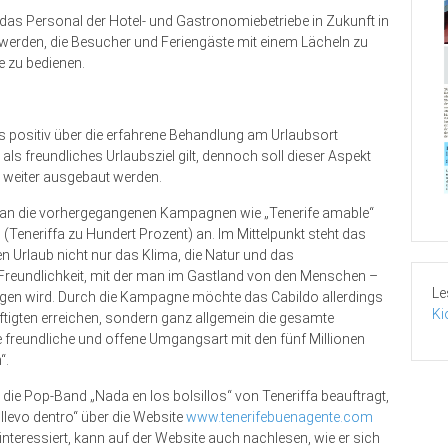
oll das Personal der Hotel- und Gastronomiebetriebe in Zukunft in
werden, die Besucher und Feriengäste mit einem Lächeln zu
 zu bedienen.
s positiv über die erfahrene Behandlung am Urlaubsort
als freundliches Urlaubsziel gilt, dennoch soll dieser Aspekt
 weiter ausgebaut werden.
pft an die vorhergegangenen Kampagnen wie „Tenerife amable“
o (Teneriffa zu Hundert Prozent) an. Im Mittelpunkt steht das
 Urlaub nicht nur das Klima, die Natur und das
e Freundlichkeit, mit der man im Gastland von den Menschen –
Le
ngen wird. Durch die Kampagne möchte das Cabildo allerdings
Ki
äftigten erreichen, sondern ganz allgemein die gesamte
freundliche und offene Umgangsart mit den fünf Millionen
“.
ie Pop-Band „Nada en los bolsillos“ von Teneriffa beauftragt,
 llevo dentro“ über die Website
www.tenerifebuenagente.com
teressiert, kann auf der Website auch nachlesen, wie er sich