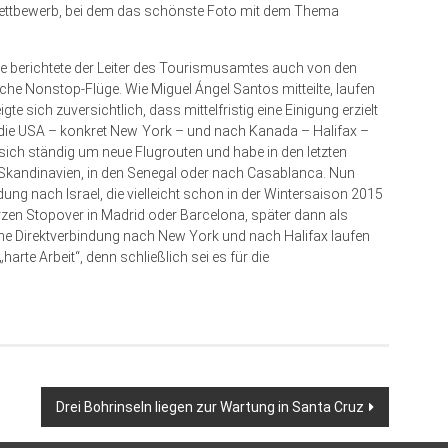
ewettbewerb, bei dem das schönste Foto mit dem Thema
 berichtete der Leiter des Tourismusamtes auch von den
he Nonstop-Flüge. Wie Miguel Ángel Santos mitteilte, laufen
te sich zuversichtlich, dass mittelfristig eine Einigung erzielt
n die USA – konkret New York – und nach Kanada – Halifax –
sich ständig um neue Flugrouten und habe in den letzten
 Skandinavien, in den Senegal oder nach Casablanca. Nun
ung nach Israel, die vielleicht schon in der Wintersaison 2015
rzen Stopover in Madrid oder Barcelona, später dann als
 eine Direktverbindung nach New York und nach Halifax laufen
arte Arbeit“, denn schließlich sei es für die
Drei Bohrinseln liegen zur Wartung in Santa Cruz