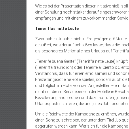
Wie es bei der Präsentation dieser Initiative hieß, s
einer Schulung noch stärker darauf eingeschworen 
empfangen und mit einem zuvorkommenden Service
Teneriffas nette Leute
Zwar haben Urlauber sich in Fragebögen größtenteil
geäußert, was darauf schließen lasse, dass die Insel 
als besonderes Merkmal eines Urlaubs auf Teneriffa
„Tenerife buena Gente“ (Teneriffa nette Leute) knü
(Teneriffa freundlich) oder Tenerife al Ciento x Cient
Verständnis, dass für einen erholsamen und schönen
Freizeitangebot eine Rolle spielen, sondern auch di
und folglich im Hotel von den Angestellten – empfa
nicht nur die im Servicebereich der Hotellerie Besch
Bevölkerung ansprechen und dazu aufrufen, „unsere 
Urlaubsgästen zu teilen, die uns jedes Jahr besuchen
Um die Reichweite der Kampagne zu erhöhen, wurde d
einen Song zu schreiben, der unter dem Titel „Lo que
abgerufen werden kann. Wer sich für die Kampagne in