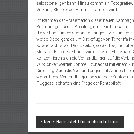
selbst beteiligen kann. Hinzu kommt ein Fotografi
Vulkane, Sterne oder Himmel prämiiert wird.
Im Rahmen der Präsentation dieser neuen Kampagne
Bemühungen seiner Abteilung um neue transatlantisc
die Verhandlungen schon seit längerer Zeit, und er zeig
werde. Dabei geht es um Direktflüge von Teneriffa i
sowie nach Israel. Das Cabildo, so Santos, bemühe 
Monaten Erfolge verbucht wie die neuen Flüge nach
konzentrieren sich die Verhandlungen auf die Verbind
Wirklichkeit werden könnte – zunächst mit einem ku
Direktflug. Auch die Verhandlungen mit Airlines für
weiter. Diese Verhandlungen bezeichnete Santos als „h
Fluggesellschaften eine Frage der Rentabilität.
Beitragsnavigation
Neuer Name steht für noch mehr Luxus