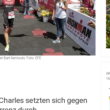
r Bart Aernouts. Foto: EFE
AK
16
Charles setzten sich gegen
urrenz durch