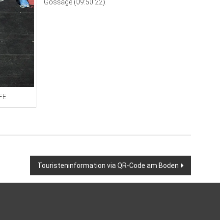
Gossage (09:50:22).
FE
Touristeninformation via QR-Code am Boden