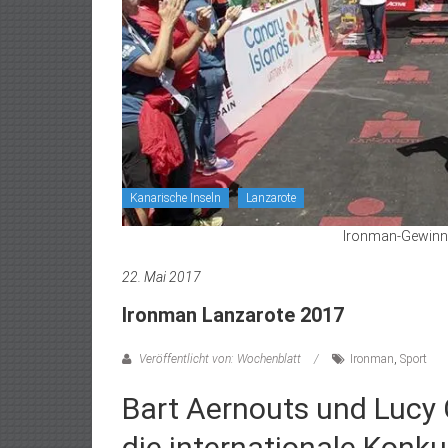
Kanarische Inseln
Lanzarote
Ironman-Gewinne
22. Mai 2017
Ironman Lanzarote 2017
Veröffentlicht von: Wochenblatt
Ironman
,
Sport
Bart Aernouts und Lucy 
die internationale Konk