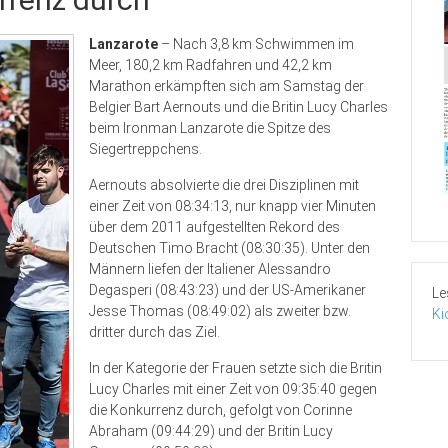
Lanzarote
– Nach 3,8 km Schwimmen im
Meer, 180,2 km Radfahren und 42,2 km
Marathon erkämpften sich am Samstag der
Belgier Bart Aernouts und die Britin Lucy Charles
beim Ironman Lanzarote die Spitze des
Siegertreppchens.
Aernouts absolvierte die drei Disziplinen mit
einer Zeit von 08:34:13, nur knapp vier Minuten
über dem 2011 aufgestellten Rekord des
Deutschen Timo Bracht (08:30:35). Unter den
Männern liefen der Italiener Alessandro
Degasperi (08:43:23) und der US-Amerikaner
Le
Jesse Thomas (08:49:02) als zweiter bzw.
Ki
dritter durch das Ziel.
In der Kategorie der Frauen setzte sich die Britin
Lucy Charles mit einer Zeit von 09:35:40 gegen
die Konkurrenz durch, gefolgt von Corinne
Abraham (09:44:29) und der Britin Lucy