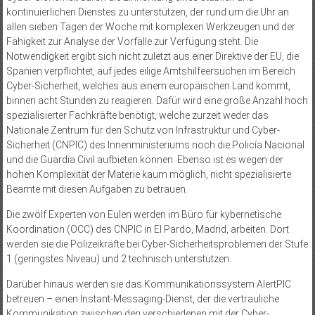
kontinuierlichen Dienstes zu unterstützen, der rund um die Uhr an
allen sieben Tagen der Woche mit komplexen Werkzeugen und der
Fähigkeit zur Analyse der Vorfälle zur Verfügung steht. Die
Notwendigkeit ergibt sich nicht zuletzt aus einer Direktive der EU, die
Spanien verpflichtet, auf jedes eilige Amtshilfeersuchen im Bereich
Cyber-Sicherheit, welches aus einem europäischen Land kommt,
binnen acht Stunden zu reagieren. Dafür wird eine große Anzahl hoch
spezialisierter Fachkräfte benötigt, welche zurzeit weder das
Nationale Zentrum für den Schutz von Infrastruktur und Cyber-
Sicherheit (CNPIC) des Innenministeriums noch die Policía Nacional
und die Guardia Civil aufbieten können. Ebenso ist es wegen der
hohen Komplexität der Materie kaum möglich, nicht spezialisierte
Beamte mit diesen Aufgaben zu betrauen.
Die zwölf Experten von Eulen werden im Büro für kybernetische
Koordination (OCC) des CNPIC in El Pardo, Madrid, arbeiten. Dort
werden sie die Polizeikräfte bei Cyber-Sicherheitsproblemen der Stufe
1 (geringstes Niveau) und 2 technisch unterstützen.
Darüber hinaus werden sie das Kommunikationssystem AlertPIC
betreuen – einen Instant-Messaging-Dienst, der die vertrauliche
Kommunikation zwischen den verschiedenen mit der Cyber-