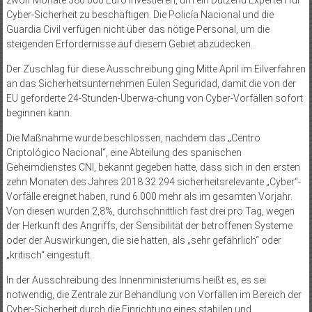
zwölf Monate 386.000 Euro investieren, um ein Dutzend Experten für
Cyber-Sicherheit zu beschäftigen. Die Policía Nacional und die
Guardia Civil verfügen nicht über das nötige Personal, um die
steigenden Erfordernisse auf diesem Gebiet abzudecken.
Der Zuschlag für diese Ausschreibung ging Mitte April im Eilverfahren
an das Sicherheitsunternehmen Eulen Seguridad, damit die von der
EU geforderte 24-Stunden-Überwa-chung von Cyber-Vorfällen sofort
beginnen kann.
Die Maßnahme wurde beschlossen, nachdem das „Centro
Criptológico Nacional“, eine Abteilung des spanischen
Geheimdienstes CNI, bekannt gegeben hatte, dass sich in den ersten
zehn Monaten des Jahres 2018 32.294 sicherheitsrelevante „Cyber“-
Vorfälle ereignet haben, rund 6.000 mehr als im gesamten Vorjahr.
Von diesen wurden 2,8%, durchschnittlich fast drei pro Tag, wegen
der Herkunft des Angriffs, der Sensibilität der betroffenen Systeme
oder der Auswirkungen, die sie hatten, als „sehr gefährlich“ oder
„kritisch“ eingestuft.
In der Ausschreibung des Innenministeriums heißt es, es sei
notwendig, die Zentrale zur Behandlung von Vorfällen im Bereich der
Cyber-Sicherheit durch die Einrichtung eines stabilen und