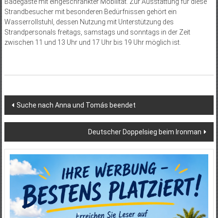
Badegäste mit eingeschränkter Mobilität. Zur Ausstattung für diese
Strandbesucher mit besonderen Bedürfnissen gehört ein
Wasserrollstuhl, dessen Nutzung mit Unterstützung des
Strandpersonals freitags, samstags und sonntags in der Zeit
zwischen 11 und 13 Uhr und 17 Uhr bis 19 Uhr möglich ist.
Beitragsnavigation
Suche nach Anna und Tomás beendet
Deutscher Doppelsieg beim Ironman