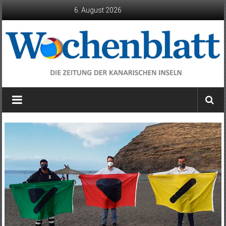
Zum
6. August 2026
Inhalt
springen
Wochenblatt
die
Zeitung
der
Kanarischen
Inseln