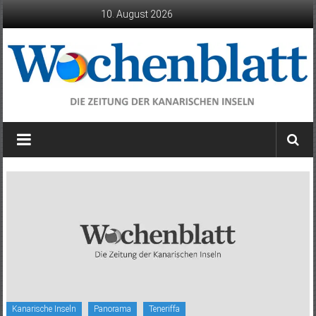
Zum
10. August 2026
Inhalt
springen
Wochenblatt
die
Zeitung
der
Kanarischen
Inseln
Kanarische Inseln
Panorama
Teneriffa