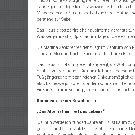
medizinische Versorgung bei leichteren Erkrankungen
hauseigenen Pflegedienst. Zweiwöchentlich besteht 
Messungen des Blutdrucks, Blutzuckers etc. Auch be
beratend zur Seite.
Das Haus bietet zahlreiche hausinterne Veranstaltun
Wassergymnastik, Spielnachmittage und vieles meh
Die Martina Seniorenresidenz liegt im Zentrum von 
Linie am Meer und bietet einen unverbaubaren Blick au
Das Haus ist rollstuhlgerecht angelegt, die Wohnung
m steht zur Verfügung. Die unmittelbare Umgebung bi
Fußgängerzone mit zahlreichen Einkaufsmöglichkeit
also keineswegs isoliert sondern können am Leben de
Einkaufssumme verlangt, die Kündigungsfrist beträg
Kommentar einer Bewohnerin
„Das Alter ist ein Teil des Lebens“
„Ja, nun werde ich hundert Jahre alt. Es ist kaum zu 
gesehen und erlebt. Zuletzt habe ich allein in einer k