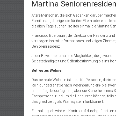
Martina Seniorenresidenz
Ältere Menschen, die sich Gedanken darüber machen,
Familienangehörige, die für ihre Eltern oder ein all
die alten Tage suchen, sollten einmal die Martina Se
Francisco Buerbaum, der Direktor der Residenz und 
versorgen ihn mit Informationen und zeigen Zimmer
Seniorenresidenz.
Jeder Bewohner erhält die Möglichkeit, die gewünsch
Selbstständigkeit und Selbstbestimmung bis ins hohe 
Betreutes Wohnen
Das betreute Wohnen ist ideal für Personen, die in
Reinigungsdienst je nach Vereinbarung ein- bis zweim
nicht pflegebedürftig sind, aber die Sicherheit eine
Fachpersonal rund um die Uhr nutzen können, falls d
das gleichzeitig als Warnsystem funktioniert.
Einmal täglich wird ein Kontrollruf durchgeführt u