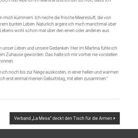
Doch nun lebe ich im Martina und ich bin so froh, dass ich
 mich kümmern. Ich rieche die frische Meeresluft, die von
ihrem bunten Leben. Natürlich ärgere ich mich manchmal über
 Lebens wohl schon mal über den einen oder anderen aus
n unser Leben und unsere Gedanken. Hier im Martina fühle ich
em Zuhause geworden. Das hätte ich mir vorher nie vorstellen
wonnen.
de ich noch bis zur Neige auskos­ten, in einer hellen und warmen
ch erst einmal meinen Geburtstag, mit allen zusammen.“
Verband „La Mesa“ deckt den Tisch für die Armen