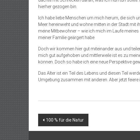
dachte mit Schrecken daran, was ich nun tun sollte. 
hierher gezogen bin.
Ich habe liebe Menschen um mich herum, die sich um
Meer hereinweht und wohne mitten in der Stadt mit 
meine Mitbewohner – wie ich mich im Laufe meines
meiner Familie geärgert habe.
Doch wir kommen hier gut miteinander aus und teile
mich gut aufgehoben und mittlerweile ist es zu mein
können. Doch so habe ich eine neue Perspektive ge
Das Alter ist ein Teil des Lebens und diesen Teil wer
Umgebung zusammen mit anderen. Aber jetzt feiere i
Beitragsnavigation
100 % für die Natur