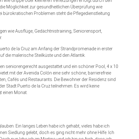
 wie Grippe oder kleineren Verletzungen erfolgt durch den
die Möglichkeit zur gesundheitlichen Überprüfung wie
i bürokratischen Problemen steht die Pflegedienstleitung
gen wie Ausflüge, Gedächtnistraining, Seniorensport,
r.
Puerto de la Cruz am Anfang der Strandpromenade in erster
f die malerische Steilküste und den Atlantik.
en seniorengerecht ausgestattet und ein schöner Pool, 4 x 10
etet mit der Avenida Colón eine sehr schöne, barrierefreie
en, Cafés und Restaurants. Die Bewohner der Residenz sind
r Stadt Puerto de la Cruz teilnehmen. Es wird keine
t einen Monat.
glauben. Ein langes Leben habe ich gehabt, vieles habe ich
leinen Siedlung gelebt, doch es ging nicht mehr ohne Hilfe. Ich