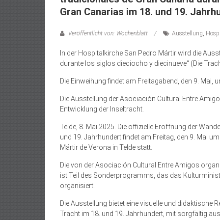
Gran Canarias im 18. und 19. Jahrh
Veröffentlicht von: Wochenblatt
Ausstellung
,
Hospi
In der Hospitalkirche San Pedro Mártir wird die Aus
durante los siglos dieciocho y diecinueve“ (Die Trac
Die Einweihung findet am Freitagabend, den 9. Mai, u
Die Ausstellung der Asociación Cultural Entre Amigos
Entwicklung der Inseltracht.
Telde, 8. Mai 2025. Die offizielle Eröffnung der Wand
und 19. Jahrhundert findet am Freitag, den 9. Mai u
Mártir de Verona in Telde statt.
Die von der Asociación Cultural Entre Amigos organi
ist Teil des Sonderprogramms, das das Kulturminist
organisiert.
Die Ausstellung bietet eine visuelle und didaktische 
Tracht im 18. und 19. Jahrhundert, mit sorgfältig au