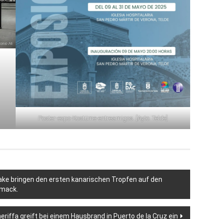
Poster-expo-Kostüme-entreamigos. [Ayto. Telde]
e bringen den ersten kanarischen Tropfen auf den
hmack.
riffa greift bei einem Hausbrand in Puerto de la Cruz ein