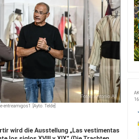
AK
16
-entreamigos1. [Ayto. Telde]
rtir wird die Ausstellung „Las vestimentas
e los siglos XVIII y XIX“ (Die Trachten