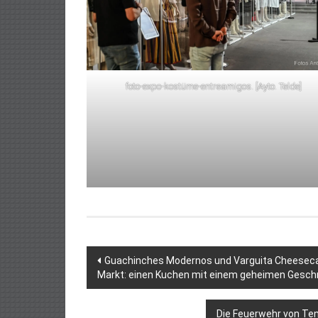
foto-expo-kostüme-entreamigos. [Ayto. Telde]
Beitragsnavigation
Guachinches Modernos und Varguita Cheesecak
Markt: einen Kuchen mit einem geheimen Gesc
Die Feuerwehr von Tene