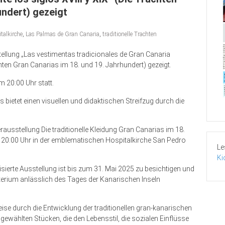
undert) gezeigt
talkirche
,
Las Palmas de Gran Canaria
,
traditionelle Trachten
stellung „Las vestimentas tradicionales de Gran Canaria
hten Gran Canarias im 18. und 19. Jahrhundert) gezeigt.
m 20:00 Uhr statt.
 bietet einen visuellen und didaktischen Streifzug durch die
erausstellung Die traditionelle Kleidung Gran Canarias im 18.
m 20:00 Uhr in der emblematischen Hospitalkirche San Pedro
Le
Ki
sierte Ausstellung ist bis zum 31. Mai 2025 zu besichtigen und
erium anlässlich des Tages der Kanarischen Inseln
Reise durch die Entwicklung der traditionellen gran-kanarischen
sgewählten Stücken, die den Lebensstil, die sozialen Einflüsse