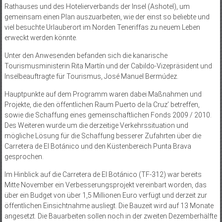
Rathauses und des Hotelierverbands der Insel (Ashotel), um
gemeinsam einen Plan auszuarbeiten, wie der einst so beliebte und
viel besuchte Urlauberort im Norden Teneriffas zu neuem Leben
erweckt werden könnte.
Unter den Anwesenden befanden sich die kanarische
Tourismusministerin Rita Martín und der Cabildo-Vizepräsident und
Inselbeauftragte für Tourismus, José Manuel Bermúdez.
Hauptpunkte auf dem Programm waren dabei Maßnahmen und
Projekte, die den öffentlichen Raum Puerto de la Cruz’ betreffen,
sowie die Schaffung eines gemeinschaftlichen Fonds 2009 / 2010.
Des Weiteren wurde um die derzeitige Verkehrssituation und
mögliche Lösung für die Schaffung besserer Zufahrten über die
Carretera de El Botánico und den Küstenbereich Punta Brava
gesprochen.
Im Hinblick auf die Carretera de El Botánico (TF-312) war bereits
Mitte November ein Verbesserungsprojekt vereinbart worden, das
über ein Budget von über 1,5 Millionen Euro verfügt und derzeit zur
öffentlichen Einsichtnahme ausliegt. Die Bauzeit wird auf 13 Monate
angesetzt. Die Bauarbeiten sollen noch in der zweiten Dezemberhälfte