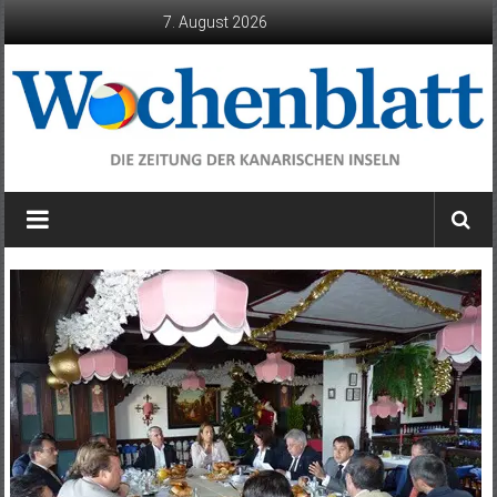
Zum
7. August 2026
Inhalt
springen
Wochenblatt
die
Zeitung
der
Kanarischen
Inseln