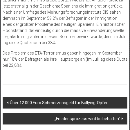
Spaniern nicht mehr so große Sorgen wie bisher. An deren Stelle ist
jetzt erstmalig in der Geschichte Spaniens die Immigration gerückt.
Nach einer Umfrage des Meinungsforschungsinstituts CIS sahen
demnach im September 59,2% der Befragten in der Immigration
eines der größten Probleme des heutigen Spaniens. Ein historischer
Höchststand, der eindeutig durch die massive Einwanderungswelle
illegaler Immigranten in diesem Sommer bewirkt wurde, denn im Juli
lag diese Quote noch bei 38%.
Das Problem des ETA-Terrorismus gaben hingegen im September
nur 18% der Befragten als ihre Hauptsorge an (im Juli lag diese Quote
bei 22,8%).
Beitragsnavigation
Über 12.000 Euro Schmerzensgeld für Bullying-Opfer
„Friedensprozess wird beibehalten“