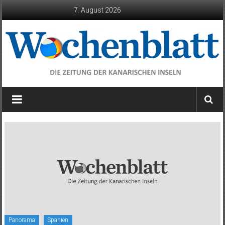
Zum
7. August 2026
Inhalt
springen
Wochenblatt
die
Zeitung
der
Kanarischen
Inseln
Panorama
Spanien