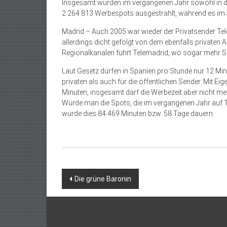
Insgesamt wurden im vergangenen Jahr sowohl in de
2.264.813 Werbespots ausgestrahlt, während es im
Madrid – Auch 2005 war wieder der Privatsender Tele
allerdings dicht gefolgt von dem ebenfalls privaten 
Regionalkanälen führt Telemadrid, wo sogar mehr S
Laut Gesetz dürfen in Spanien pro Stunde nur 12 Min
privaten als auch für die öffentlichen Sender. Mit E
Minuten, insgesamt darf die Werbezeit aber nicht m
Würde man die Spots, die im vergangenen Jahr auf T
würde dies 84.469 Minuten bzw. 58 Tage dauern.
Beitragsnavigation
Die grüne Baronin