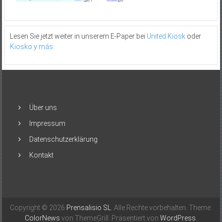
Lesen Sie jetzt weiter in unserem E-Paper bei
United Kiosk
oder
Kiosko y más
.
Über uns
Impressum
Datenschutzerklärung
Kontakt
Copyright © 2026
Prensalisio SL
. Alle Rechte vorbehalten. Theme:
ColorNews
von ThemeGrill. Präsentiert von
WordPress
.