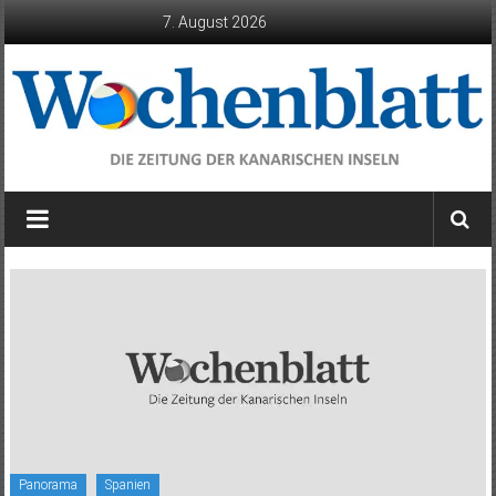
Zum
7. August 2026
Inhalt
springen
Wochenblatt
die
Zeitung
der
Kanarischen
Inseln
Panorama
Spanien