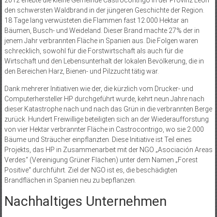
den schwersten Waldbrand in der jüngeren Geschichte der Region.
18 Tage lang verwüsteten die Flammen fast 12.000 Hektar an
Bäumen, Busch- und Weideland. Dieser Brand machte 27% der in
jenem Jahr verbrannten Fläche in Spanien aus. Die Folgen waren
schrecklich, sowohl für die Forstwirtschaft als auch für die
Wirtschaft und den Lebensunterhalt der lokalen Bevölkerung, die in
den Bereichen Harz, Bienen- und Pilzzucht tätig war.
Dank mehrerer Initiativen wie der, die kürzlich vom Drucker- und
Computerhersteller HP durchgeführt wurde, kehrt neun Jahre nach
dieser Katastrophe nach und nach das Grün in die verbrannten Berge
zurück. Hundert Freiwillige beteiligten sich an der Wiederaufforstung
von vier Hektar verbrannter Fläche in Castrocontrigo, wo sie 2.000
Bäume und Sträucher einpflanzten. Diese Initiative ist Teil eines
Projekts, das HP in Zusammenarbeit mit der NGO „Asociación Areas
Verdes“ (Vereinigung Grüner Flächen) unter dem Namen „Forest
Positive“ durchführt. Ziel der NGO ist es, die beschädigten
Brandflächen in Spanien neu zu bepflanzen.
Nachhaltiges Unternehmen