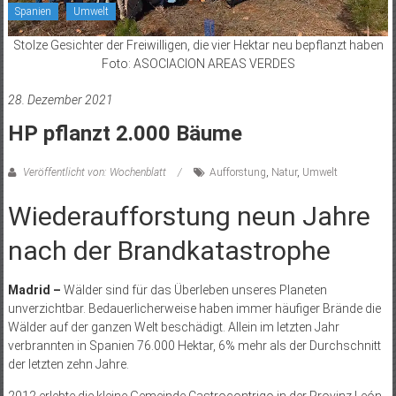
Spanien
Umwelt
Stolze Gesichter der Freiwilligen, die vier Hektar neu bepflanzt haben
Foto: ASOCIACION AREAS VERDES
28. Dezember 2021
HP pflanzt 2.000 Bäume
Veröffentlicht von: Wochenblatt
Aufforstung
,
Natur
,
Umwelt
Wiederaufforstung neun Jahre
nach der Brandkatastrophe
Madrid –
Wälder sind für das Überleben unseres Planeten
unverzichtbar. Bedauerlicherweise haben immer häufiger Brände die
Wälder auf der ganzen Welt beschädigt. Allein im letzten Jahr
verbrannten in Spanien 76.000 Hektar, 6% mehr als der Durchschnitt
der letzten zehn Jahre.
2012 erlebte die kleine Gemeinde Castrocontrigo in der Provinz León