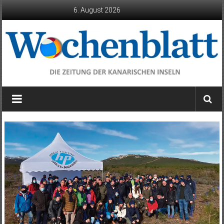
Zum
6. August 2026
Inhalt
springen
Wochenblatt
die
Zeitung
der
Kanarischen
Inseln