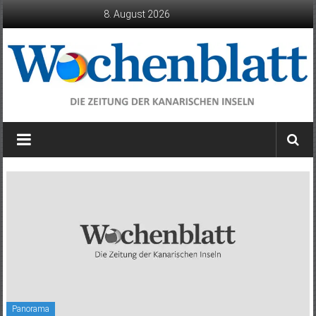
Zum
8. August 2026
Inhalt
springen
Wochenblatt
die
Zeitung
der
Kanarischen
Inseln
Panorama