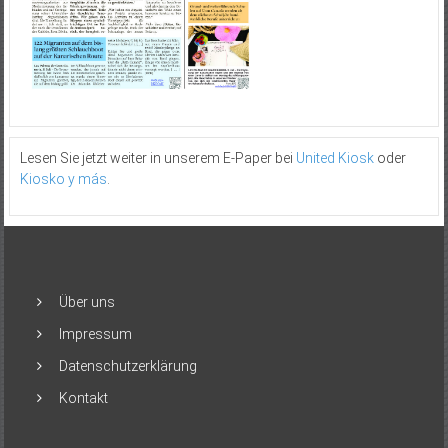
Lesen Sie jetzt weiter in unserem E-Paper bei
United Kiosk
oder
Kiosko y más
.
Über uns
Impressum
Datenschutzerklärung
Kontakt