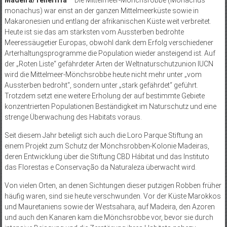
Madeira/Teneriffa
– Die Mittelmeer-Mönchsrobbe (Monachus
monachus) war einst an der ganzen Mittelmeerküste sowie in
Makaronesien und entlang der afrikanischen Küste weit verbreitet.
Heute ist sie das am stärksten vom Aussterben bedrohte
Meeressäugetier Europas, obwohl dank dem Erfolg verschiedener
Arterhaltungsprogramme die Population wieder ansteigend ist. Auf
der „Roten Liste“ gefährdeter Arten der Weltnaturschutzunion IUCN
wird die Mittelmeer-Mönchsrobbe heute nicht mehr unter „vom
Aussterben bedroht“, sondern unter „stark gefährdet“ geführt.
Trotzdem setzt eine weitere Erholung der auf bestimmte Gebiete
konzentrierten Populationen Beständigkeit im Naturschutz und eine
strenge Überwachung des Habitats voraus.
Seit diesem Jahr beteiligt sich auch die Loro Parque Stiftung an
einem Projekt zum Schutz der Mönchsrobben-Kolonie Madeiras,
deren Entwicklung über die Stiftung CBD Hábitat und das Instituto
das Florestas e Conservação da Naturaleza überwacht wird.
Von vielen Orten, an denen Sichtungen dieser putzigen Robben früher
häufig waren, sind sie heute verschwunden. Vor der Küste Marokkos
und Mauretaniens sowie der Westsahara, auf Madeira, den Azoren
und auch den Kanaren kam die Mönchsrobbe vor, bevor sie durch