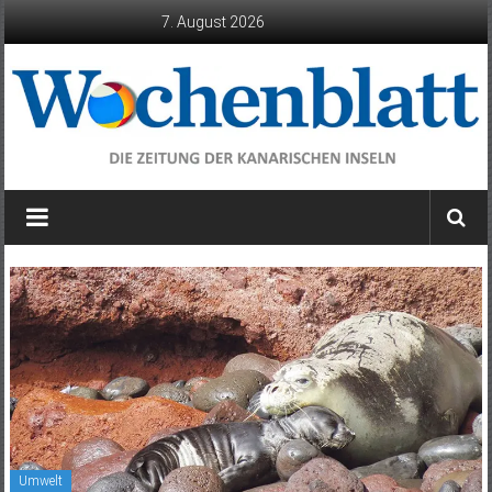
Zum
7. August 2026
Inhalt
springen
Wochenblatt
die
Zeitung
der
Kanarischen
Inseln
Umwelt