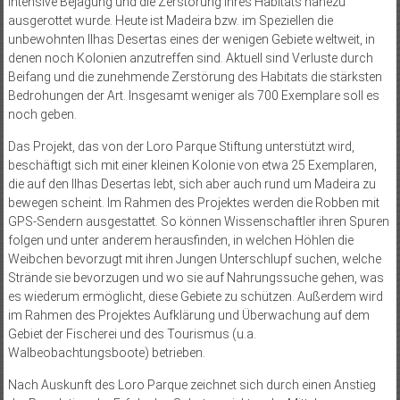
intensive Bejagung und die Zerstörung ihres Habitats nahezu
ausgerottet wurde. Heute ist Madeira bzw. im Speziellen die
unbewohnten Ilhas Desertas eines der wenigen Gebiete weltweit, in
denen noch Kolonien anzutreffen sind. Aktuell sind Verluste durch
Beifang und die zunehmende Zerstörung des Habitats die stärksten
Bedrohungen der Art. Insgesamt weniger als 700 Exemplare soll es
noch geben.
Das Projekt, das von der Loro Parque Stiftung unterstützt wird,
beschäftigt sich mit einer kleinen Kolonie von etwa 25 Exemplaren,
die auf den Ilhas Desertas lebt, sich aber auch rund um Madeira zu
bewegen scheint. Im Rahmen des Projektes werden die Robben mit
GPS-Sendern ausgestattet. So können Wissenschaftler ihren Spuren
folgen und unter anderem herausfinden, in welchen Höhlen die
Weibchen bevorzugt mit ihren Jungen Unterschlupf suchen, welche
Strände sie bevorzugen und wo sie auf Nahrungssuche gehen, was
es wiederum ermöglicht, diese Gebiete zu schützen. Außerdem wird
im Rahmen des Projektes Aufklärung und Überwachung auf dem
Gebiet der Fischerei und des Tourismus (u.a.
Walbeobachtungsboote) betrieben.
Nach Auskunft des Loro Parque zeichnet sich durch einen Anstieg