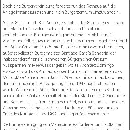
Doch eine Bürgervereinigung forderte nun das Rathaus auf, die
Anlage instandzusetzen und in ein Bürgerzentrum umzuwandeln.
An der Straße nach San And­rés, zwischen den Stadtteilen Valleseco
und María Jiménez der Inselhauptstadt, erhebt sich ein
vernachlässigter Bau merkwürdig anmutender Architektur. Die
Vorstellung fällt schwer, dass es sich hierbei um das einstige Kurbad
von Santa Cruz handeln könnte. Die Idee stammte vom ehemaligen,
äußerst beliebten Bürgermeister Santiago García Sanabria, der
insbesondere finanziell schwachen Bürgern einen Ort zum
Ausspannen im Meerwasser geben wollte. Architekt Domingo
Pisaca entwarf das Kurbad, dessen Formen und Farben er an das
Motto „Meer“ anlehnte. Im Jahr 1929 wurde mit dem Bau begonnen,
der aufgrund einiger Verzögerungen erst 1947 abgeschlossen
wurde. Während der 50er, 60er und 70er Jahre erlebte das Kurbad
seine goldene Zeit als Freizeittreffpunkt der Städter aller Generationen
und Schichten. Hier frönte man dem Bad, dem Tennisspiel und dem
Zusammensein. Ende der 70er und Anfang der 80er begann das
Ende des Kurbades, das 1992 endgültig aufgegeben wurde.
Die Bürgervereinigung von María Jiménez forderte nun die Stadt auf,