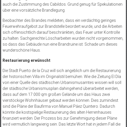
auch die Zustimmung des Cabildos. Grund genug für Spekulationen
über eine vorsätzliche Brandlegung.
Beobachter des Brandes meldeten, dass ein verdächtig geringes
Feuerwehraufgebot zur Brandstelle beordert wurde, und die Arbeiten
sich offensichtlich darauf beschränkten, das Feuer unter Kontrolle
zu halten. Sachgerechte Löscharbeiten wurden nicht vorgenommen,
so dass das Gebäude nun eine Brandruine ist. Schade um dieses
wunderschöne Haus.
Restaurierung erwünscht
Die Stadt Puerto de la Cruz will sich angeblich um die Restaurierung
der historischen Villa im Originalstil bemühen. Wie die Zeitung El Día
von einer Quelle des städtischen Urbanismusamtes wissen will soll
der städtische Urbanismusplan dahingehend überarbeitet werden,
dass auf dem 17.000 qm großen Gelände um das Haus zwei
vierstöckige Wohnhäuser gebaut werden können. Dies zumindest
sind die Pläne der Baufirma von Manuel Páez Quintero. Dadurch
könnte die kostspielige Restaurierung des alten Herrenhauses
finanziert werden. Der Prozess bis zur Genehmigung dieser Pläne
wird vermutlich langwierig sein. Das letzte Wort hat in jedem Fall die