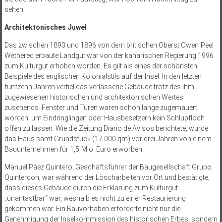
sehen.
Architektonisches Juwel
Das zwischen 1893 und 1896 von dem britischen Oberst Owen Peel
Wethered erbaute Landgut war von der kanarischen Regierung 1996
zum Kulturgut erhoben worden. Es gilt als eines der schönsten
Beispiele des englischen Kolonialstils auf der Insel. In den letzten
fünfzehn Jahren verfiel das verlassene Gebäude trotz des ihm
zugewiesenen historischen und architektonischen Wertes
zusehends. Fenster und Türen waren schon lange zugemauert
worden, um Eindringlingen oder Hausbesetzern kein Schlupfloch
offen zu lassen. Wie die Zeitung Diario de Avisos berichtete, wurde
das Haus samt Grundstück (17.000 qm) vor drei Jahren von einem
Bauunternehmen für 1,5 Mio. Euro erworben.
Manuel Páez Quintero, Geschäftsführer der Baugesellschaft Grupo
Quintercon, war während der Lösch­arbeiten vor Ort und bestätigte,
dass dieses Gebäude durch die Erklärung zum Kulturgut
„unantastbar“ war, weshalb es nicht zu einer Restaurierung
gekommen war. Ein Bauvorhaben erforderte nicht nur die
Genehmigung der Inselkommission des historischen Erbes, sondern