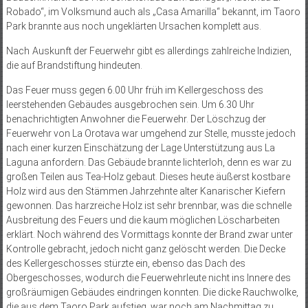
Robado“, im Volksmund auch als „Casa Amarilla“ bekannt, im Taoro
Park brannte aus noch ungeklärten Ursachen komplett aus.
Nach Auskunft der Feuerwehr gibt es allerdings zahlreiche Indizien,
die auf Brandstiftung hindeuten.
Das Feuer muss gegen 6.00 Uhr früh im Kellergeschoss des
leerstehenden Gebäudes ausgebrochen sein. Um 6.30 Uhr
benachrichtigten Anwohner die Feuerwehr. Der Löschzug der
Feuerwehr von La Orotava war umgehend zur Stelle, musste jedoch
nach einer kurzen Einschätzung der Lage Unterstützung aus La
Laguna anfordern. Das Gebäude brannte lichterloh, denn es war zu
großen Teilen aus Tea-Holz gebaut. Dieses heute äußerst kostbare
Holz wird aus den Stämmen Jahrzehnte alter Kanarischer Kiefern
gewonnen. Das harzreiche Holz ist sehr brennbar, was die schnelle
Ausbreitung des Feuers und die kaum möglichen Löscharbeiten
erklärt. Noch während des Vormittags konnte der Brand zwar unter
Kontrolle gebracht, jedoch nicht ganz gelöscht werden. Die Decke
des Kellergeschosses stürzte ein, ebenso das Dach des
Obergeschosses, wodurch die Feuerwehrleute nicht ins Innere des
großräumigen Gebäudes eindringen konnten. Die dicke Rauchwolke,
die aus dem Taoro Park aufstieg, war noch am Nachmittag zu