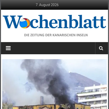
Zum
7. August 2026
Inhalt
springen
Wochenblatt
die
Zeitung
der
Kanarischen
Inseln