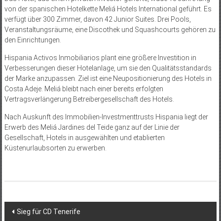
von der spanischen Hotelkette Meliá Hotels International geführt. Es
verfügt über 300 Zimmer, davon 42 Junior Suites. Drei Pools,
Veranstaltungsräume, eine Discothek und Squashcourts gehören zu
den Einrichtungen.
Hispania Activos Inmobiliarios plant eine größere Investition in
Verbesserungen dieser Hotelanlage, um sie den Qualitätsstandards
der Marke anzupassen. Ziel ist eine Neupositionierung des Hotels in
Costa Adeje. Meliá bleibt nach einer bereits erfolgten
Vertragsverlängerung Betreibergesellschaft des Hotels.
Nach Auskunft des Immobilien-Investmenttrusts Hispania liegt der
Erwerb des Meliá Jardines del Teide ganz auf der Linie der
Gesellschaft, Hotels in ausgewählten und etablierten
Küstenurlaubsorten zu erwerben.
Beitragsnavigation
Sieg für CD Tenerife