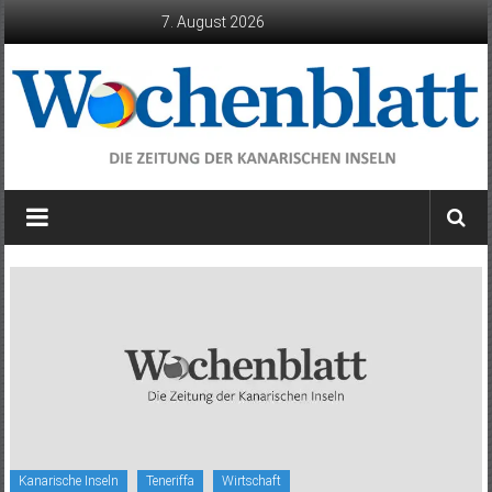
Zum
7. August 2026
Inhalt
springen
Wochenblatt
die
Zeitung
der
Kanarischen
Inseln
Kanarische Inseln
Teneriffa
Wirtschaft