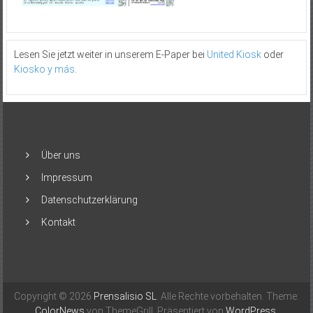
Lesen Sie jetzt weiter in unserem E-Paper bei
United Kiosk
oder
Kiosko y más
.
Über uns
Impressum
Datenschutzerklärung
Kontakt
Copyright © 2026
Prensalisio SL
. Alle Rechte vorbehalten. Theme:
ColorNews
von ThemeGrill. Präsentiert von
WordPress
.