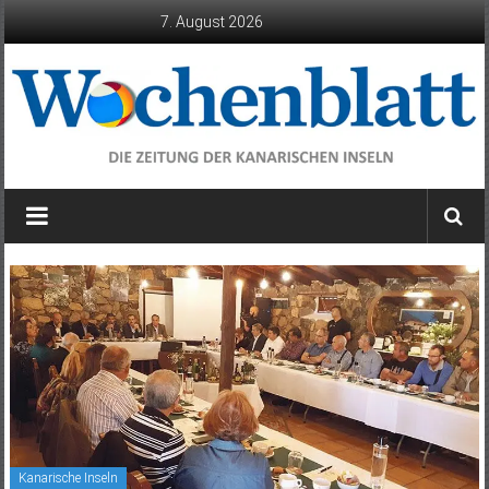
Zum
7. August 2026
Inhalt
springen
Wochenblatt
die
Zeitung
der
Kanarischen
Inseln
Kanarische Inseln