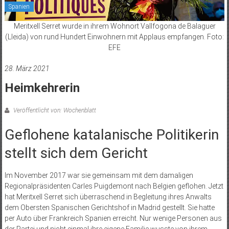
Spanien
Meritxell Serret wurde in ihrem Wohnort Vallfogona de Balaguer
(Lleida) von rund Hundert Einwohnern mit Applaus empfangen. Foto:
EFE
28. März 2021
Heimkehrerin
Veröffentlicht von: Wochenblatt
Geflohene katalanische Politikerin
stellt sich dem Gericht
Im November 2017 war sie gemeinsam mit dem damaligen
Regionalpräsidenten Carles Puigdemont nach Belgien geflohen. Jetzt
hat Meritxell Serret sich überraschend in Begleitung ihres Anwalts
dem Obersten Spanischen Gerichtshof in Madrid gestellt. Sie hatte
per Auto über Frankreich Spanien erreicht. Nur wenige Personen aus
der Partei und nicht einmal ihre eigene Familie wusste von ihrem