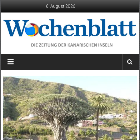
Zum
6. August 2026
Inhalt
springen
Wochenblatt
die
Zeitung
der
Kanarischen
Inseln