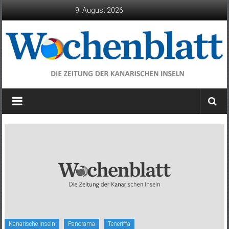
Zum
9. August 2026
Inhalt
springen
Wochenblatt
die
Zeitung
der
Kanarischen
Inseln
Kanarische Inseln
Panorama
Teneriffa