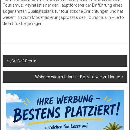
Tourismus. Veyrat ist einer der Hauptförderer der Einführung eines
sogenannten Qualitätsplans für touristische Einrichtungen und hat
wesentlich zum Modernisierungsprozess des Tourismus in Puerto
de la Cruz beigetragen.
Beitragsnavigation
„Große“ Geste
Wohnen wie im Urlaub – Betreut wie zu Hause