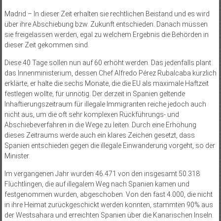
Madrid – In dieser Zeit erhalten sie rechtlichen Beistand und es wird
über ihre Abschiebung bzw. Zukunft entschieden. Danach müssen
sie freigelassen werden, egal zu welchem Ergebnis die Behörden in
dieser Zeit gekommen sind.
Diese 40 Tage sollen nun auf 60 erhöht werden. Das jedenfalls plant
das Innenminis­terium, dessen Chef Alfredo Pérez Rubalcaba kürzlich
erklärte, er halte die sechs Monate, die die EU als maximale Haftzeit
festlegen wollte, für unnötig. Der derzeit in Spanien geltende
Inhaftierungszeitraum für illegale Immigranten reiche jedoch auch
nicht aus, um die oft sehr komplexen Rückfüh­rungs- und
Abschiebeverfahren in die Wege zu leiten. Durch eine Erhöhung
dieses Zeitraums werde auch ein klares Zeichen gesetzt, dass
Spanien entschieden gegen die illegale Einwanderung vorgeht, so der
Minister.
Im vergangenen Jahr wurden 46.471 von den insgesamt 50.318
Flüchtlingen, die auf illegalem Weg nach Spanien kamen und
festgenommen wurden, abgeschoben. Von den fast 4.000, die nicht
in ihre Heimat zurückgeschickt werden konnten, stammten 90% aus
der Westsahara und erreichten Spanien über die Kanarischen Inseln.