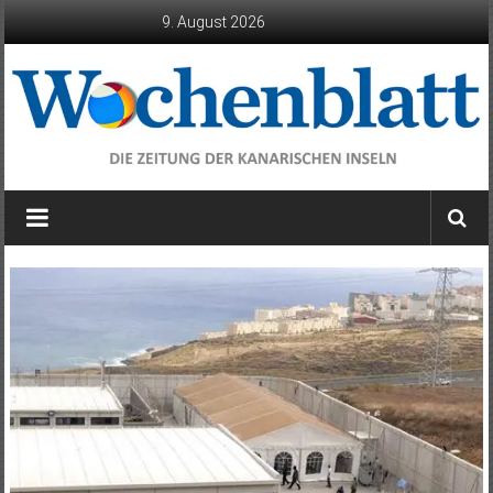
Zum
9. August 2026
Inhalt
springen
Wochenblatt
die
Zeitung
der
Kanarischen
Inseln