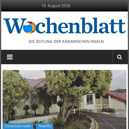
Zum
10. August 2026
Inhalt
springen
Wochenblatt
die
Zeitung
der
Kanarischen
Inseln
Kanarische Inseln
Teneriffa