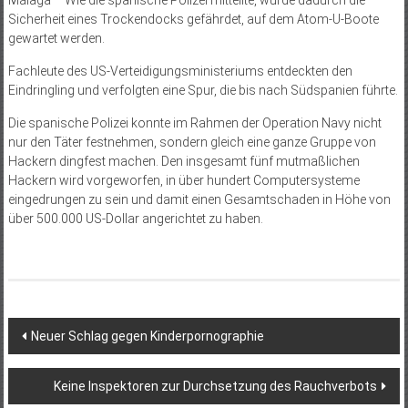
Málaga – Wie die spanische Polizei mitteilte, wurde dadurch die
Sicherheit eines Trockendocks gefährdet, auf dem Atom-U-Boote
gewartet werden.
Fachleute des US-Verteidigungsministeriums entdeckten den
Eindringling und verfolgten eine Spur, die bis nach Südspanien führte.
Die spanische Polizei konnte im Rahmen der Operation Navy nicht
nur den Täter festnehmen, sondern gleich eine ganze Gruppe von
Hackern dingfest machen. Den insgesamt fünf mutmaßlichen
Hackern wird vorgeworfen, in über hundert Computersysteme
eingedrungen zu sein und damit einen Gesamtschaden in Höhe von
über 500.000 US-Dollar angerichtet zu haben.
Beitragsnavigation
Neuer Schlag gegen Kinderpornographie
Keine Inspektoren zur Durchsetzung des Rauchverbots