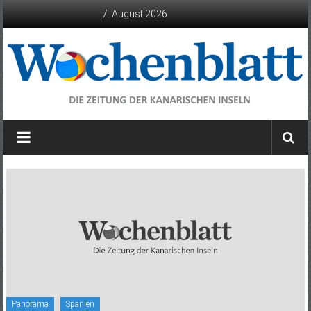
Zum
7. August 2026
Inhalt
springen
Wochenblatt
die
Zeitung
der
Kanarischen
Inseln
Panorama
Spanien