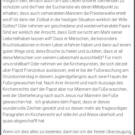
möglich sein, einfach auch um das Leben unserer Gemeinden zu
schützen und die Feier der Eucharistie als deren Mittelpunkt zu
erhalten, dass auch verheirateten Männern die Priesterweihe erteilt
wird? Ist denn der Zölibat in der heutigen Situation wirklich der Wille
Gottes? Oder nehmen wir geschiedene und wiederverheiratete Paare.
Sind wir wirklich der Ansicht, dass Gott sie nicht am Mahl seiner
Liebe teilhaben lassen will? Dass er Menschen, die besondere
Bruchsituationen in ihrem Leben erfahren haben und dann auf einem
guten Wege sind, diese Brüche zu heilen und zu kitten, dass er all
diese Menschen von seinem Liebesmahl ausschließt? Für mich
unvorstellbar!! Oder nehmen wir die Kirchenjuristen, die sich derzeit
über Papst Franziskus auslassen, weil er bei der Fußwaschung am
Gründonnerstag in diesem Jugendgefängnis auch zwei Frauen die
Füße gewaschen hat. Nach ihrer Ansicht und nach Aussage des
Kirchenrechts darf der Papst aber nur Männern die Füße waschen,
weil der Überlieferung nach auch Jesus nur Männern die Füße
gewaschen hat… Ich gratuliere dem Papst, dass er dieses
wundervolle Zeichen gesetzt und so diesen mehr als fragwürdigen
Paragrafen im Kirchenrecht auf stille Art und Weise überholt und
quasi abgeschafft hat.
Wenn ich dies alles so bedenke, dann bin ich der festen Überzeugung,