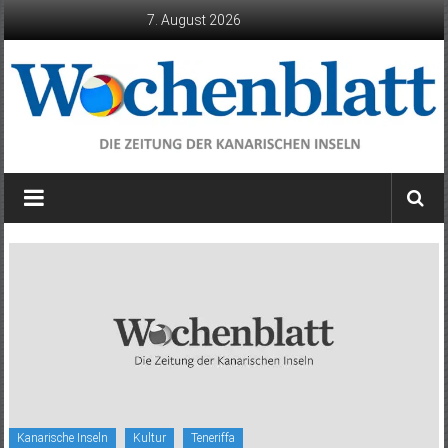
Zum
7. August 2026
Inhalt
springen
Wochenblatt
die
Zeitung
der
Kanarischen
Inseln
Kanarische Inseln
Kultur
Teneriffa