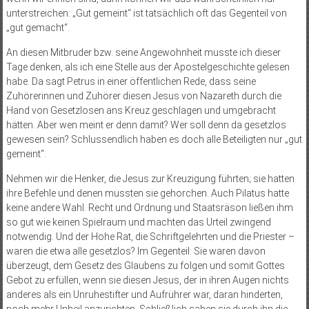
unterstreichen: „Gut gemeint“ ist tatsächlich oft das Gegenteil von
„gut gemacht“.
An diesen Mitbruder bzw. seine Angewohnheit musste ich dieser
Tage denken, als ich eine Stelle aus der Apostelgeschichte gelesen
habe. Da sagt Petrus in einer öffentlichen Rede, dass seine
Zuhörerinnen und Zuhörer diesen Jesus von Nazareth durch die
Hand von Gesetzlosen ans Kreuz geschlagen und umgebracht
hätten. Aber wen meint er denn damit? Wer soll denn da gesetzlos
gewesen sein? Schlussendlich haben es doch alle Beteiligten nur „gut
gemeint“.
Nehmen wir die Henker, die Jesus zur Kreuzigung führten; sie hatten
ihre Befehle und denen mussten sie gehorchen. Auch Pilatus hatte
keine andere Wahl. Recht und Ordnung und Staatsräson ließen ihm
so gut wie keinen Spielraum und machten das Urteil zwingend
notwendig. Und der Hohe Rat, die Schriftgelehrten und die Priester –
waren die etwa alle gesetzlos? Im Gegenteil: Sie waren davon
überzeugt, dem Gesetz des Glaubens zu folgen und somit Gottes
Gebot zu erfüllen, wenn sie diesen Jesus, der in ihren Augen nichts
anderes als ein Unruhestifter und Aufrührer war, daran hinderten,