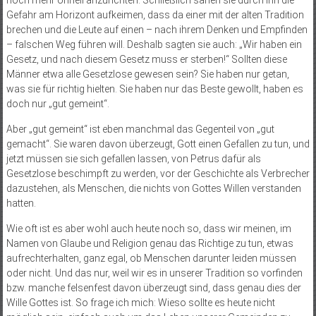
noch mehr Unheil anzurichten. Schließlich sahen sie durch ihn die
Gefahr am Horizont aufkeimen, dass da einer mit der alten Tradition
brechen und die Leute auf einen – nach ihrem Denken und Empfinden
– falschen Weg führen will. Deshalb sagten sie auch: „Wir haben ein
Gesetz, und nach diesem Gesetz muss er sterben!“ Sollten diese
Männer etwa alle Gesetzlose gewesen sein? Sie haben nur getan,
was sie für richtig hielten. Sie haben nur das Beste gewollt, haben es
doch nur „gut gemeint“.
Aber „gut gemeint“ ist eben manchmal das Gegenteil von „gut
gemacht“. Sie waren davon überzeugt, Gott einen Gefallen zu tun, und
jetzt müssen sie sich gefallen lassen, von Petrus dafür als
Gesetzlose beschimpft zu werden, vor der Geschichte als Verbrecher
dazustehen, als Menschen, die nichts von Gottes Willen verstanden
hatten.
Wie oft ist es aber wohl auch heute noch so, dass wir meinen, im
Namen von Glaube und Religion genau das Richtige zu tun, etwas
aufrechterhalten, ganz egal, ob Menschen darunter leiden müssen
oder nicht. Und das nur, weil wir es in unserer Tradition so vorfinden
bzw. manche felsenfest davon überzeugt sind, dass genau dies der
Wille Gottes ist. So frage ich mich: Wieso sollte es heute nicht