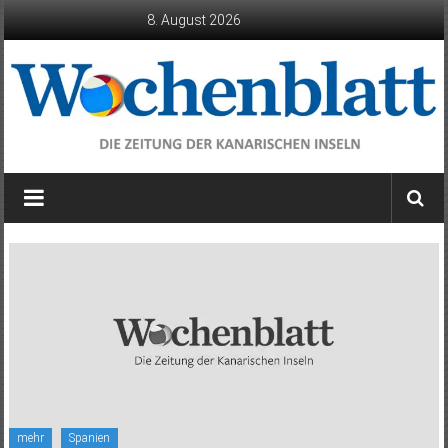
Zum
8. August 2026
Inhalt
springen
Wochenblatt
die
Zeitung
der
Kanarischen
Inseln
mehr
Spanien