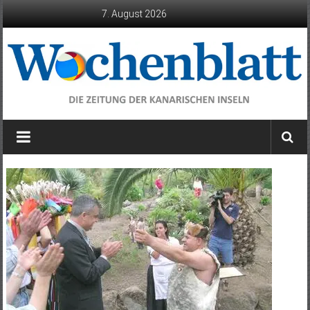
Zum
7. August 2026
Inhalt
springen
Wochenblatt
die
Zeitung
der
Kanarischen
Inseln