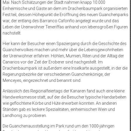
Mai. Nach Schätzungen der Stadt nahmen knapp 10.000
Einheimische und Gäste an dem im Drachenbaumpark organisierten
Fest teil, dessen Höhepunkt die Eröffnung des neuen Guanchenparks
war, der entlang des Barranco Caforiño angelegt wurde und das
Leben der Ureinwohner Teneriffas anhand von lebensgroßen Figuren
nachstellt.
Hier kann der Besucher einen Spaziergang durch die Geschichte des
Guanchenvolkes machen und mehr über die Lebensgewohnheiten
der Ureinwohner erfahren. Höhlen, Mumien, Riten und der Alltag der
Canarios vor der Zeit der Eroberer sind nachgestellt. Im
Drachenbaumpark ist außerdem eine Inselkarte ausgestellt, in der die
Regierungsbezirke der verschiedenen Guanchenkönige, der
Menceyes, eingezeichnet und benannt sind.
Anlässlich des Regionalfeiertags der Kanaren fand auch eine kleine
Handwerksmesse statt, auf der die Besucher typische Handarbeiten
wie geflochtene Körbe und Hüte erwerben konnten. An anderen
Ständen gab es leckere Spezialitäten, einheimischen Wein und
Landhonig zu probieren.
Die Guanchenausstellung im Park rund um den 1000-jährigen