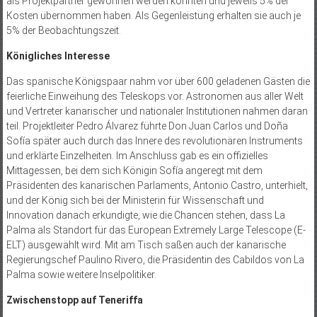
als Projektpartner gewonnen werden konnten und jeweils 5% der
Kosten übernommen haben. Als Gegenleistung erhalten sie auch je
5% der Beobachtungszeit.
Königliches Interesse
Das spanische Königspaar nahm vor über 600 geladenen Gästen die
feierliche Einweihung des Teleskops vor. Astronomen aus aller Welt
und Vertreter kanarischer und nationaler Institutionen nahmen daran
teil. Projektleiter Pedro Álvarez führte Don Juan Carlos und Doña
Sofía später auch durch das Innere des revolutionären Instruments
und erklärte Einzelheiten. Im Anschluss gab es ein offizielles
Mittagessen, bei dem sich Königin Sofía angeregt mit dem
Präsidenten des kanarischen Parlaments, Antonio Castro, unterhielt,
und der König sich bei der Ministerin für Wissenschaft und
Innovation danach erkundigte, wie die Chancen stehen, dass La
Palma als Standort für das European Extremely Large Telescope (E-
ELT) ausgewählt wird. Mit am Tisch saßen auch der kanarische
Regie­rungschef Paulino Rivero, die Präsidentin des Cabildos von La
Palma sowie weitere Inselpolitiker.
Zwischenstopp auf Teneriffa