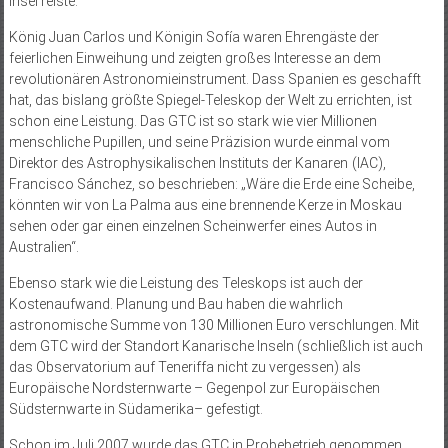
Insel reiste.
König Juan Carlos und Königin Sofía waren Ehrengäste der
feierlichen Einweihung und zeigten großes Interesse an dem
revolutionären Astronomieinstrument. Dass Spanien es geschafft
hat, das bislang größte Spiegel-Teleskop der Welt zu errichten, ist
schon eine Leistung. Das GTC ist so stark wie vier Millionen
menschliche Pupillen, und seine Präzision wurde einmal vom
Direktor des Astrophysikalischen Instituts der Kanaren (IAC),
Francisco Sánchez, so beschrieben: „Wäre die Erde eine Scheibe,
könnten wir von La Palma aus eine brennende Kerze in Moskau
sehen oder gar einen einzelnen Scheinwerfer eines Autos in
Australien“.
Ebenso stark wie die Leistung des Teleskops ist auch der
Kostenaufwand. Planung und Bau haben die wahrlich
astronomische Summe von 130 Millionen Euro verschlungen. Mit
dem GTC wird der Standort Kanarische Inseln (schließlich ist auch
das Observatorium auf Teneriffa nicht zu vergessen) als
Europäische Nordsternwarte – Gegenpol zur Europäischen
Südsternwarte in Südamerika– gefestigt.
Schon im Juli 2007 wurde das GTC in Probebetrieb genommen.