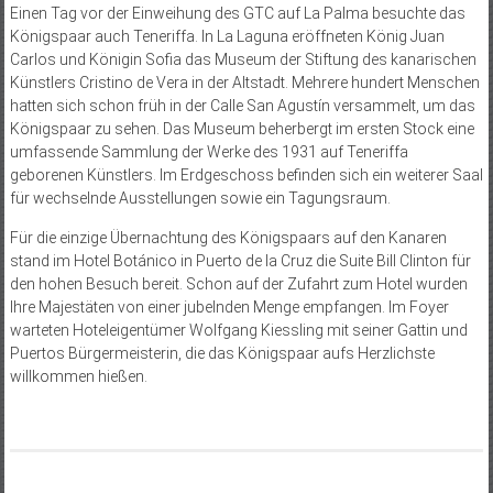
Einen Tag vor der Einweihung des GTC auf La Palma besuchte das
Königspaar auch Teneriffa. In La Laguna eröffneten König Juan
Carlos und Königin Sofia das Museum der Stiftung des kanarischen
Künstlers Cristino de Vera in der Altstadt. Mehrere hundert Menschen
hatten sich schon früh in der Calle San Agustín versammelt, um das
Königspaar zu sehen. Das Museum beherbergt im ersten Stock eine
umfassende Sammlung der Werke des 1931 auf Teneriffa
geborenen Künstlers. Im Erdgeschoss befinden sich ein weiterer Saal
für wechselnde Ausstellungen sowie ein Tagungsraum.
Für die einzige Übernachtung des Königspaars auf den Kanaren
stand im Hotel Botánico in Puerto de la Cruz die Suite Bill Clinton für
den hohen Besuch bereit. Schon auf der Zufahrt zum Hotel wurden
Ihre Majestäten von einer jubelnden Menge empfangen. Im Foyer
warteten Hoteleigentümer Wolfgang Kiessling mit seiner Gattin und
Puertos Bürgermeisterin, die das Königspaar aufs Herzlichste
willkommen hießen.