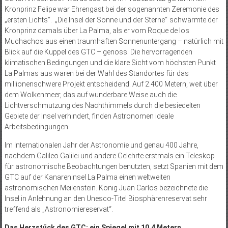
Kronprinz Felipe war Ehrengast bei der sogenannten Zeremonie des
„ers­ten Lichts“. „Die Insel der Sonne und der Sterne“ schwärmte der
Kronprinz damals über La Palma, als er vom Roque de los
Muchachos aus einen traumhaften Sonnenuntergang – natürlich mit
Blick auf die Kuppel des GTC – genoss. Die hervorragenden
klimatischen Bedingungen und die klare Sicht vom höchsten Punkt
La Palmas aus waren bei der Wahl des Stand­ortes für das
millionenschwere Projekt entscheidend. Auf 2.400 Metern, weit über
dem Wolkenmeer, das auf wunderbare Weise auch die
Lichtverschmutzung des Nachthimmels durch die besiedelten
Gebiete der Insel verhindert, finden Astronomen ideale
Arbeitsbedingungen.
Im Internationalen Jahr der Astronomie und genau 400 Jahre,
nachdem Galileo Galilei und andere Gelehrte erstmals ein Teleskop
für astronomische Beobachtungen benutzten, setzt Spanien mit dem
GTC auf der Kanareninsel La Palma einen weltweiten
astronomischen Meilenstein. König Juan Carlos bezeichnete die
Insel in Anlehnung an den Unesco-Titel Biosphärenreservat sehr
treffend als „Astronomiereservat“.
Das Herzstück des GTC: ein Spiegel mit 10,4 Metern