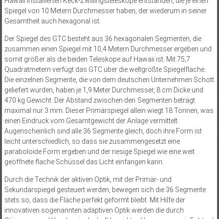
Hawaii installierten Keck-Zwillingsteleskope entstanden, die je einen
Spiegel von 10 Metern Durchmesser haben, der wiederum in seiner
Gesamtheit auch hexagonal ist.
Der Spiegel des GTC besteht aus 36 hexagonalen Segmenten, die
zusammen einen Spiegel mit 10,4 Metern Durchmesser ergeben und
somit größer als die beiden Teleskope auf Hawaii ist. Mit 75,7
Quadratmetern verfügt das GTC über die weltgrößte Spiegelfläche.
Die einzelnen Segmente, die von dem deutschen Unternehmen Schott
geliefert wurden, haben je 1,9 Meter Durchmesser, 8 cm Dicke und
470 kg Gewicht. Der Abstand zwischen den Segmenten beträgt
maximal nur 3 mm. Dieser Primärspiegel allein wiegt 18 Tonnen, was
einen Eindruck vom Gesamtgewicht der Anlage vermittelt.
Augenscheinlich sind alle 36 Segmente gleich, doch ihre Form ist
leicht unterschiedlich, so dass sie zusammengesetzt eine
paraboloide Form ergeben und der riesige Spiegel wie eine weit
geöffnete flache Schüssel das Licht einfangen kann.
Durch die Technik der aktiven Optik, mit der Primär- und
Sekundärspiegel gesteuert werden, bewegen sich die 36 Segmente
stets so, dass die Fläche perfekt geformt bleibt. Mit Hilfe der
innovativen sogenannten adaptiven Optik werden die durch