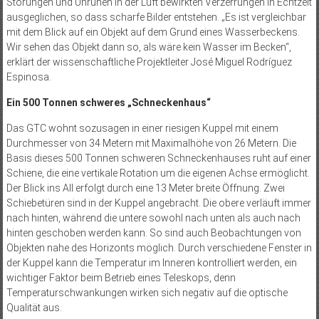
Störungen und Unruhen in der Luft bewirkten Verzerrungen in Echtzeit
ausgeglichen, so dass scharfe Bilder entstehen. „Es ist vergleichbar
mit dem Blick auf ein Objekt auf dem Grund eines Wasserbeckens.
Wir sehen das Objekt dann so, als wäre kein Wasser im Becken“,
erklärt der wissenschaftliche Projektleiter José Miguel Rodríguez
Espinosa.
Ein 500 Tonnen schweres „Schneckenhaus“
Das GTC wohnt sozusagen in einer riesigen Kuppel mit einem
Durchmesser von 34 Metern mit Maximalhöhe von 26 Metern. Die
Basis dieses 500 Tonnen schweren Schneckenhauses ruht auf einer
Schiene, die eine vertikale Rotation um die eigenen Achse ermöglicht.
Der Blick ins All erfolgt durch eine 13 Meter breite Öffnung. Zwei
Schiebetüren sind in der Kuppel angebracht. Die obere verläuft immer
nach hinten, während die untere sowohl nach unten als auch nach
hinten geschoben werden kann. So sind auch Beobachtungen von
Objekten nahe des Horizonts möglich. Durch verschiedene Fenster in
der Kuppel kann die Temperatur im Inneren kontrolliert werden, ein
wichtiger Faktor beim Betrieb eines Teleskops, denn
Temperaturschwankungen wirken sich negativ auf die optische
Qualität aus.