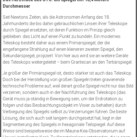
Durchmesser
Seit Newtons Zeiten, als die Astronomen Anfang des 18.
Jahrhunderts die bis dahin gebräuchlichen Linsen ihrer Teleskope
durch Spiegel ersetzten, ist deren Funktion im Prinzip gleich
geblieben: das Licht auf einen Punkt zu bündeln. Ein modernes
Teleskop besteht daher aus einem Primärspiegel, der die
eingefangene Strahlung auf einen kleineren zweiten Spiegel, den
Sekundärspiegel, projiziert. Von hier aus wird sie an weitere Geräte
des Teleskops weitergeleitet – beim Grantecan an den Tertiärspiegel.
Je größer der Primärspiegel ist, desto stärker ist auch das Teleskop.
Doch bei der Herstellung von großen Spiegeln treten gravierende
technische Probleme auf, weil derart große Spiegel nicht nur das Bild
verzerren, sondern auch in der Nachführung des Teleskops (das
Gerät muss ja ständig in Bewegung sein, um der Erdrotation zu
folgen und das Beobachtungsobjekt im Visier zu behalten) durch
Verbiegung des Spiegels selbst zu Verzerrungen führen. Die beste
Lösung, die sich auch seit langem durchgesetzt hat, liegt in der
Segmentierung des Spiegels in hexagonale Teilspiegel. Auf diese
Weise sind beispielsweise die im Mauna-Kea-Obser­vatorium auf