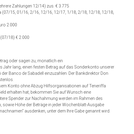
ehrere Zahlungen 12/14) zus. € 3.775
 (07/15, 01/16, 2/16, 12/16, 12/17, 1/18, 2/18, 12/18, 12/18,
uro 2.000
a (07/18) € 2.000
etrag oder sagen zu, monatlich ein
lbes Jahr lang, einen festen Betrag auf das Sonderkonto unserer
der Banco de Sabadell einzuzahlen. Der Bankdirektor Don
­tenlos.
esem Konto ohne Abzug Hilfsorganisationen auf Teneriffa
Geld erhalten hat, bekommen Sie auf Wunsch eine
weitere Spender zur Nachahmung werden im Rahmen des
 sowie Höhe der Beträge in jeder Wochenblatt-Ausgabe
itmachnamen“ ausdenken, unter dem Ihre Gabe genannt wird.