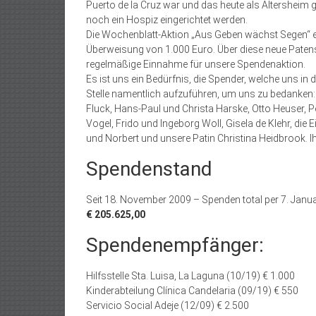
Puerto de la Cruz war und das heute als Altersheim 
noch ein Hospiz eingerichtet werden.
Die Wochenblatt-Aktion „Aus Geben wächst Segen“ er
Überweisung von 1.000 Euro. Über diese neue Patensch
regelmäßige Einnahme für unsere Spendenaktion.
Es ist uns ein Bedürfnis, die Spender, welche uns in
Stelle namentlich aufzuführen, um uns zu bedanken
Fluck, Hans-Paul und Christa Harske, Otto Heuser, P
Vogel, Frido und Ingeborg Woll, Gisela de Klehr, di
und Norbert und unsere Patin Christina Heidbrook. I
Spendenstand
Seit 18. November 2009 – Spenden total per 7. Janu
€ 205.625,00
Spendenempfänger:
Hilfsstelle Sta. Luisa, La Laguna (10/19) € 1.000
Kinderabteilung Clínica Candelaria (09/19) € 550
Servicio Social Adeje (12/09) € 2.500