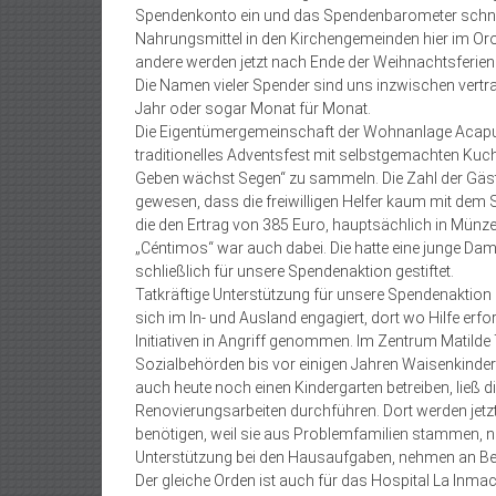
Spendenkonto ein und das Spendenbarometer schnellt
Nahrungsmittel in den Kirchengemeinden hier im Oro
andere werden jetzt nach Ende der Weihnachtsferien 
Die Namen vieler Spender sind uns inzwischen vertra
Jahr oder sogar Monat für Monat.
Die Eigentümergemeinschaft der Wohnanlage Acapulco
traditionelles Adventsfest mit selbstgemachten Kuc
Geben wächst Segen“ zu sammeln. Die Zahl der Gäste,
gewesen, dass die freiwilligen Helfer kaum mit dem 
die den Ertrag von 385 Euro, hauptsächlich in Münzen
„Céntimos“ war auch dabei. Die hatte eine junge Dam
schließlich für unsere Spendenaktion gestiftet.
Tatkräftige Unterstützung für unsere Spendenaktion 
sich im In- und Ausland engagiert, dort wo Hilfe erford
Initiativen in Angriff genommen. Im Zentrum Matilde 
Sozialbehörden bis vor einigen Jahren Waisenkinder
auch heute noch einen Kindergarten betreiben, ließ
Renovierungsarbeiten durchführen. Dort werden jetzt
benötigen, weil sie aus Problemfamilien stammen, na
Unterstützung bei den Hausaufgaben, nehmen an Besc
Der gleiche Orden ist auch für das Hospital La Inma