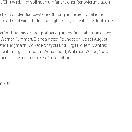
geführt wird. Hier soll nach umfangreicher Renovierung auch
hält von der Bianca-Vetter-Stiftung nun eine monatliche
aft sind wir natürlich sehr glücklich, bedeutet sie doch eine
 der Weihnachtszeit so großherzig unterstützt haben, an dieser
: Werner Kummert, Bianca Vetter Foundation, Josef August
eter Bergmann, Volker Roczycki und Birgit Holfert, Manfred
e Eigentümergemeinschaft Acapulco III, Waltraud Weber, Nora
hnen allen ein ganz dickes Dankeschön.
ar 2020: