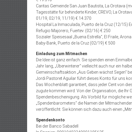
Caritas Gemeinde San Juan Bautista, La Orotava (m
Tagesstätte für behinderte Kinder, CREVO, La Orotava
01/19, 02/19, 11/19) € 14.370
Hospital La Inmaculada, Puerto de la Cruz (12/15) E
Refugio Majorero, Fuertev. (02/16) € 250
Sozialer Speisesaal „Buena Estrella“, El Fraile, Aron
Baby-Bank, Puerto de la Cruz (02/19) € 500
Einladung zum Mitmachen
Die Idee ist ganz einfach: Sie spenden einen Einmalb
Jahr lang, „Überwinterer“ vielleicht auch nur ein ha
Gemeinschaftsaktion „Aus Geben wächst Segen“ bei 
Jordi Pastoret Aguilar führt dieses Konto für uns kos
Das Wochenblatt garantiert, dass jeder Cent von di
zugute kommen wird. Von der Organisation, die Ihr 
Spendenbescheinigung. Als Vorbild für mögliche 
„Spendenbarometers“ die Namen der Mitmachenden,
veröffentlicht. Sie können sich dazu auch einen „M
Spendenkonto
Bei der Banco Sabadell