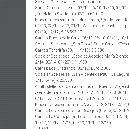
Sozialer Speisesaal „Hijas de Caridad“,
Santa Cruz de Tenerife (02/10, 05/10, 12/10, 07/11,
„Candelaria Solidaria“ (02/10) € 1.000
Kinder-Tageszentrum Padre Laraña, S/C de Tenerife 
01/13, 03/13, 8/13, 01/14 Weihnachtsbescherung, 03
02/19, 12/19) € 36.597,17
Caritas Puerto de la Cruz (06/10, 08/10, 01/11, 10/1
Sozialer Speisesaal „San Pío X“, Santa Cruz de Tener
Caritas Teneriffa (03/11, 9/15) € 3.500
Sozialer Speisesaal „Casa de Acogida María Blanca“,
2/14, 03/14, 01/20) € 11.930
Caritas Los Cristianos (02/12) Euro 2.000
Sozialer Speisesaal „San Vicente de Paúl“, La Laguna
3/19, 6/19) € 25.500
4 Hilfsstellen der Caritas, in und um Puerto: „Virgen
„Peña de Fran­cia“ (01/12, 09/12, 12/12, 3/13, 06/13
6/17, 12/17, 3/18, 6/18, 8/18, 12/18, 3/19, 4/19, 7/
Kinder-Tageszentrum in La Vera (1/13, 8/13, 03/14, 
Caritas Los Potreros, Los Realejos (05/13, 9/13, 12
Caritas La Concepción, Los Realejos (10/14, 12/14, 1
10/17, 12/17, 01/19, 05/19, 11/19, 12/19)
€ 19.510