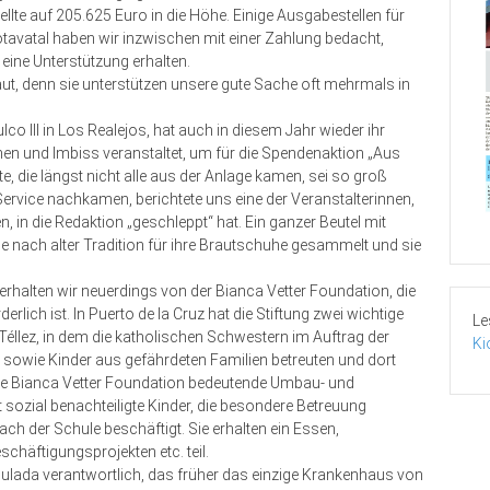
e auf 205.625 Euro in die Höhe. Einige Ausgabestellen für
tavatal haben wir inzwischen mit einer Zahlung bedacht,
eine Unterstützung erhalten.
ut, denn sie unterstützen unsere gute Sache oft mehrmals in
 III in Los Realejos, hat auch in diesem Jahr wieder ihr
hen und Imbiss veranstaltet, um für die Spendenaktion „Aus
 die längst nicht alle aus der Anlage kamen, sei so groß
Service nachkamen, berichtete uns eine der Veranstalterinnen,
, in die Redaktion „geschleppt“ hat. Ein ganzer Beutel mit
e nach alter Tradition für ihre Brautschuhe gesammelt und sie
erhalten wir neuerdings von der Bianca Vetter Foundation, die
erlich ist. In Puerto de la Cruz hat die Stiftung zwei wichtige
Le
Téllez, in dem die katholischen Schwestern im Auftrag der
Ki
 sowie Kinder aus gefährdeten Familien betreuten und dort
 die Bianca Vetter Foundation bedeutende Umbau- und
 sozial benachteiligte Kinder, die besondere Betreuung
ch der Schule beschäftigt. Sie erhalten ein Essen,
häftigungsprojekten etc. teil.
culada verantwortlich, das früher das einzige Krankenhaus von