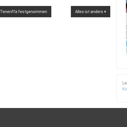
f Teneriffa festgenommen
Alles ist anders
Le
Ki