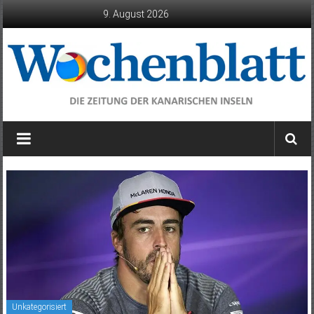
Zum
9. August 2026
Inhalt
springen
Wochenblatt
die
Zeitung
der
Kanarischen
Inseln
Unkategorisiert