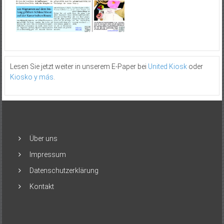
Lesen Sie jetzt weiter in unserem E-Paper bei
United Kiosk
oder
Kiosko y más
.
Über uns
Impressum
Datenschutzerklärung
Kontakt