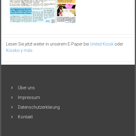
Lesen Sie jetzt weiter in unserem E-Paper bei
United Kiosk
oder
Kiosko y más
.
Über uns
Impressum
Datenschutzerklärung
Kontakt