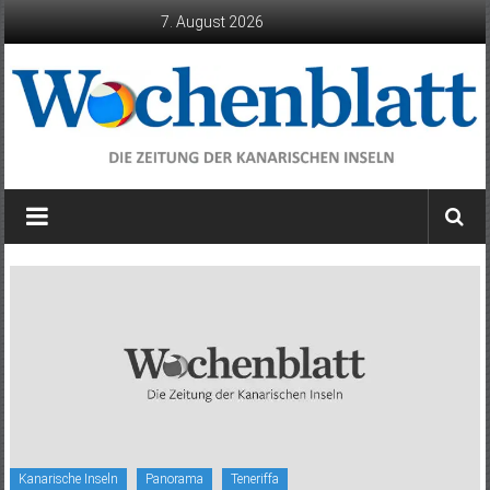
Zum
7. August 2026
Inhalt
springen
Wochenblatt
die
Zeitung
der
Kanarischen
Inseln
Kanarische Inseln
Panorama
Teneriffa