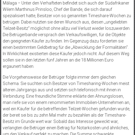
Málaga – Unter den Verhafteten befindet sich auch der Südafrikaner
Wilem Marthinus Prinsloo, Chef der Bande, die sich darauf
spezialisiert hatte, Besitzer von so genannten Timeshare-Wochen zu
betrügen. Dabei nutzten sie deren Wunsch aus, diesen „ungeliebten
Teilzeit-Besitz“ möglichst ohne allzu viel Verlust wieder loszuwerden.
Die Betrügerbande versprach den Verkaufswilligen, für die Objekte
den geeigneten Käufer zu finden. Im Gegenzug dazu forderten sie
einen bestimmten Geldbetrag für die „Abwicklung der Formalitäten“.
In Wirklichkeit existierten diese Käufer jedoch nicht. Auf diesem Weg
sollen sie in den letzten fünf Jahren an die 18 Millionen Euro
ergaunert haben.
Die Vorgehensweise der Betrüger folgte immer dem gleichen
Schema. Sie suchten sich Besitzer von Timesharing-Wochen meist
älteren Jahrgangs aus und setzten sich telefonisch mit ihnen in
Verbindung. Eine freundliche Stimme erklärte den Ahnungslosen,
man riefe sie von einem renommierten Immobilien-Unternehmen an,
weil ein Käufer für die betreffenden Teilzeit-Wochen gefunden wurde,
der bereit sei bis zu zehn Mal mehr zu bezahlen als der Timeshare-
Besitz im Grunde wert war. Sobald das Interesse geweckt war,
verlangten die Betrüger einen Betrag für Notarkosten und ähnliches,
um den Verkauf perfekt zu machen. Die Summe schwankte