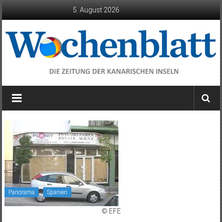
Zum
5. August 2026
Inhalt
springen
Wochenblatt
die
Zeitung
der
Kanarischen
Inseln
Panorama
Spanien
© EFE