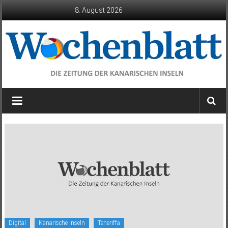
Zum
8. August 2026
Inhalt
springen
Wochenblatt
die
Zeitung
der
Kanarischen
Inseln
Digital
Kanarische Inseln
Teneriffa